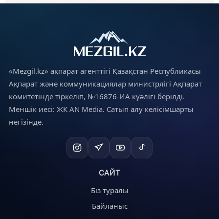
«Mezgil.kz» ақпарат агенттігі Қазақстан Республикасы
Ақпарат және коммуникациялар министрлігі Ақпарат
комитетінде тіркеліп, №16876-ИА куәлігі берілді.
Меншік иесі: ЖК AN Media. Сатып алу келісімшарты
негізінде.
САЙТ
Біз туралы
Байланыс