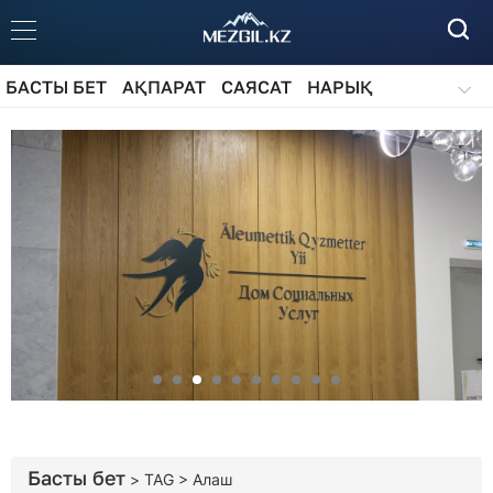
БАСТЫ БЕТ
АҚПАРАТ
САЯСАТ
НАРЫҚ
ҚОҒАМ
БІЛІМ
АЙДАРЛАР
Басты бет
> TAG > Алаш