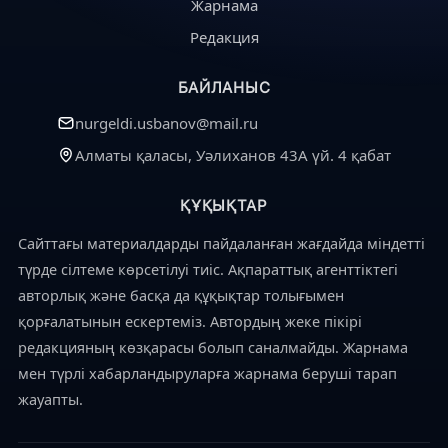
Жарнама
Редакция
БАЙЛАНЫС
nurgeldi.usbanov@mail.ru
Алматы қаласы, Уәлиханов 43А үй. 4 қабат
ҚҰҚЫҚТАР
Сайттағы материалдарды пайдаланған жағдайда міндетті
түрде сілтеме көрсетілуі тиіс. Ақпараттық агенттіктегі
авторлық және басқа да құқықтар толығымен
қорғалатынын ескертеміз. Автордың жеке пікірі
редакцияның көзқарасы болып саналмайды. Жарнама
мен түрлі хабарландыруларға жарнама беруші тарап
жауапты.