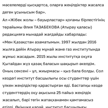
мәселелерді қысқартса, оларға жеңілдіктер жасалса
деген ұсынысым бар».
Ал «Жібек жолы – бауырластар» қоғамы бірлестігінің
төрайымы Әлия ТАЗАБЕКОВА (Атырау қаласы)
редакцияға мынадай жағдайды хабарлады:
«Мен Қазақстан азаматымын. 1997 жылдан 2016
жылға дейін Атырау мұнай және газ институтында
жұмыс жасадым. 2015 жылы институтқа оқуға
Қытайдан жүз қазақ баласын шақырып әкелдім.
Оның сексені – ұл, жиырмасы – қыз бала болды. Сол
кездегі институт басшылығы осы студенттер үшін
үлкен жеңілдіктер қарастырған еді. Бастапқы кезде
студенттердің оқу ақысына 25 пайыз жеңілдік
жасалып, бәрі тегін жатақханамен қамтамасыз
етілді. Өкіншке қарай, институт басшылығы