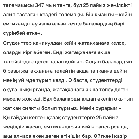
төлемақысы 347 мың теңге, бұл 25 пайыз жеңілдікті
алып тастаған кездегі төлемақы. Бір қызығы – кейін
емтиханды ауызша алған кезде балалардың бәрі
сүрінбей өткен.
Студенттер каникулдан кейін жатақханаға келсе,
оларды кіргізбеген. Енді жатақханаға ақша
төлейсіңдер деген талап қойған. Содан балалардың
біразы жатақханаға төлейтін ақша тапқанға дейін
менің үйімде тұрып келді. О баста, студенттерді
оқуға шықырғанда, жатақханаға ақша төлеу деген
мәселе жоқ еді. Бұл балаларды алдап әкеліп оқытып
жатқан сияқты болып тұрмыз. Менің сұрарым –
Қытайдан келген қазақ студенттерге 25 пайыз
жеңілдік жасап, емтихандарын кейін тапсырса да,
ақы алмаса екен деген өтінішім бар. Өйткені қазір