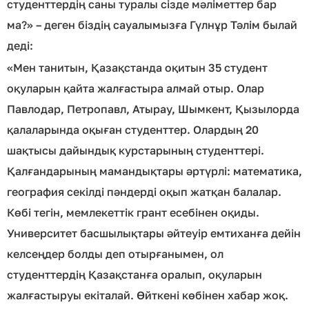
студенттердің саны туралы сізде мәліметтер бар
ма?» – деген біздің сауалымызға Гүлнұр Тәлім былай
деді:
«Мен танитын, Қазақстанда оқитын 35 студент
оқуларын қайта жалғастыра алмай отыр. Олар
Павлодар, Петропавл, Атырау, Шымкент, Қызылорда
қалаларында оқыған студенттер. Олардың 20
шақтысы дайындық курстарының студенттері.
Қалғандарының мамандықтары әртүрлі: математика,
география секілді пәндерді оқып жатқан балалар.
Көбі тегін, мемлекеттік грант есебінен оқиды.
Университет басшылықтары әйтеуір емтиханға дейін
келсеңдер болды деп отырғанымен, ол
студенттердің Қазақстанға оралып, оқуларын
жалғастыруы екіталай. Өйткені көбінен хабар жоқ.