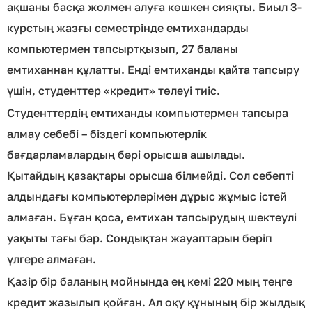
ақшаны басқа жолмен алуға көшкен сияқты. Биыл 3-
курстың жазғы семестрінде емтихандарды
компьютермен тапсыртқызып, 27 баланы
емтиханнан құлатты. Енді емтиханды қайта тапсыру
үшін, студенттер «кредит» төлеуі тиіс.
Студенттердің емтиханды компьютермен тапсыра
алмау себебі – біздегі компьютерлік
бағдарламалардың бәрі орысша ашылады.
Қытайдың қазақтары орысша білмейді. Сол себепті
алдындағы компьютерлерімен дұрыс жұмыс істей
алмаған. Бұған қоса, емтихан тапсырудың шектеулі
уақыты тағы бар. Сондықтан жауаптарын беріп
үлгере алмаған.
Қазір бір баланың мойнында ең кемі 220 мың теңге
кредит жазылып қойған. Ал оқу құнының бір жылдық