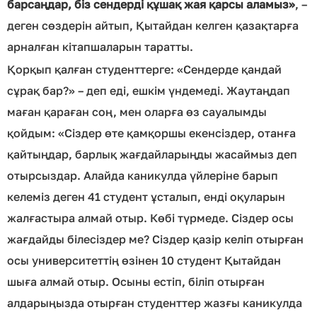
барсаңдар, біз сендерді құшақ жая қарсы аламыз»
, –
деген сөздерін айтып, Қытайдан келген қазақтарға
арналған кітапшаларын таратты.
Қорқып қалған студенттерге: «Сендерде қандай
сұрақ бар?» – деп еді, ешкім үндемеді. Жаутаңдап
маған қараған соң, мен оларға өз сауалымды
қойдым: «Сіздер өте қамқоршы екенсіздер, отанға
қайтыңдар, барлық жағдайларыңды жасаймыз деп
отырсыздар. Алайда каникулда үйлеріне барып
келеміз деген 41 студент ұсталып, енді оқуларын
жалғастыра алмай отыр. Көбі түрмеде. Сіздер осы
жағдайды білесіздер ме? Сіздер қазір келіп отырған
осы университеттің өзінен 10 студент Қытайдан
шыға алмай отыр. Осыны естіп, біліп отырған
алдарыңызда отырған студенттер жазғы каникулда