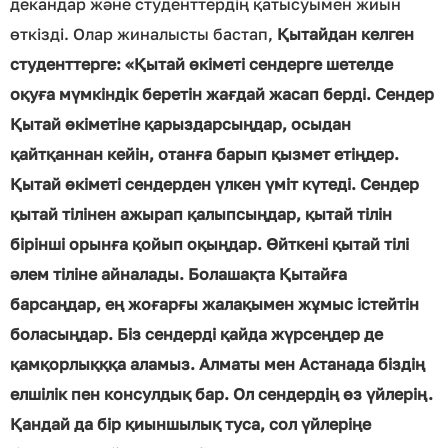
декандар және студенттердің қатысуымен жиын
өткізді. Олар жиналысты бастап,
Қытайдан келген
студенттерге: «Қытай өкіметі сендерге шетелде
оқуға мүмкіндік беретін жағдай жасап берді. Сендер
Қытай өкіметіне қарыздарсыңдар, осыдан
қайтқаннан кейін, отанға барып қызмет етіңдер.
Қытай өкіметі сендерден үлкен үміт күтеді. Сендер
қытай тілінен ажырап қалыпсыңдар, қытай тілін
бірінші орынға қойып оқыңдар. Өйткені қытай тілі
әлем тіліне айналады. Болашақта Қытайға
барсаңдар, ең жоғарғы жалақымен жұмыс істейтін
боласыңдар. Біз сендерді қайда жүрсеңдер де
қамқорлықққа аламыз. Алматы мен Астанада біздің
елшілік пен консулдық бар. Ол сендердің өз үйлерің.
Қандай да бір қиыншылық туса, сол үйлеріңе