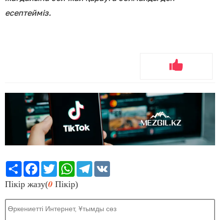
есептейміз.
Share
Facebook
Twitter
WhatsApp
Telegram
VK
0
Пікір жазу(
Пікір)