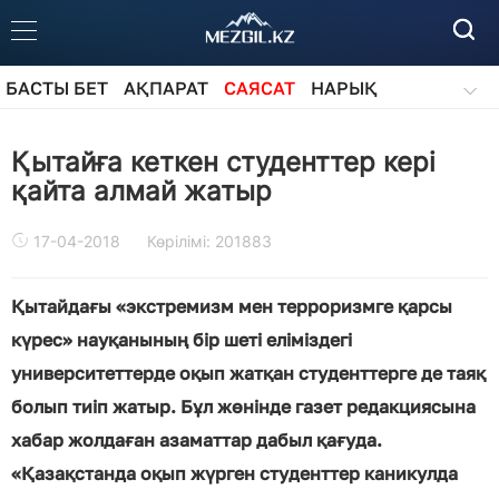
БАСТЫ БЕТ
АҚПАРАТ
САЯСАТ
НАРЫҚ
ҚОҒАМ
БІЛІМ
АЙДАРЛАР
Қытайға кеткен студенттер кері
қайта алмай жатыр
17-04-2018
Көрілімі: 201883
Қытайдағы «экстремизм мен терроризмге қарсы
күрес» науқанының бір шеті еліміздегі
университеттерде оқып жатқан студенттерге де таяқ
болып тиіп жатыр. Бұл жөнінде газет редакциясына
хабар жолдаған азаматтар дабыл қағуда.
«Қазақстанда оқып жүрген студенттер каникулда