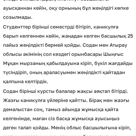
ауысқаннан кейін, оқу орнының бұл жеңілдігі көпке
созылмады.
Студенттер бірінші семестрді бітіріп, каникулға
барып келгеннен кейін, жаңадан келген басшылық 25
пайыз жеңілдікті бермей қойды. Содан мен Атырау
облысы әкімінің сол кездегі орынбасары Шыңғыс
Мұқан мырзаның қабылдауына кіріп, бүкіл жағдайды
түсіндіріп, оның араласуымен жеңілдікті қайтадан
қалпына келтірдік.
Содан бірінші курсты балалар жақсы аяқтап бітірді.
Жазғы каникулға үйлеріне қайтты. Бірақ мен жазғы
демалыстан соң, тамыз айында жұмысқа қайта
келгенімде, маған сіз басқа жұмысқа ауысыңыз
деген талап қойды. Менің облыс басшылығына кіріп,