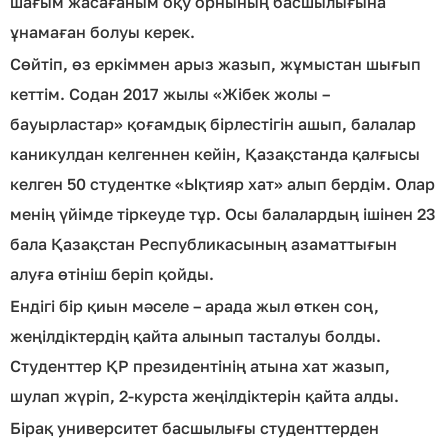
шағым жасағаным оқу орнының басшылығына
ұнамаған болуы керек.
Сөйтіп, өз еркіммен арыз жазып, жұмыстан шығып
кеттім. Содан 2017 жылы «Жібек жолы –
бауырластар» қоғамдық бірлестігін ашып, балалар
каникулдан келгеннен кейін, Қазақстанда қалғысы
келген 50 студентке «Ықтияр хат» алып бердім. Олар
менің үйімде тіркеуде тұр. Осы балалардың ішінен 23
бала Қазақстан Республикасының азаматтығын
алуға өтініш беріп қойды.
Ендігі бір қиын мәселе – арада жыл өткен соң,
жеңілдіктердің қайта алынып тасталуы болды.
Студенттер ҚР президентінің атына хат жазып,
шулап жүріп, 2-курста жеңілдіктерін қайта алды.
Бірақ университет басшылығы студенттерден