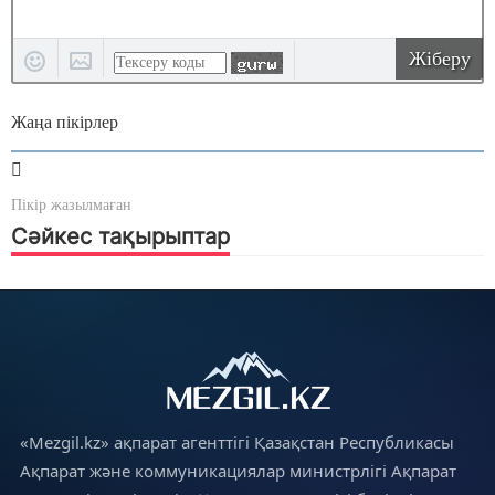
Жіберу
Жаңа пікірлер
Пікір жазылмаған
Сәйкес тақырыптар
«Mezgil.kz» ақпарат агенттігі Қазақстан Республикасы
Ақпарат және коммуникациялар министрлігі Ақпарат