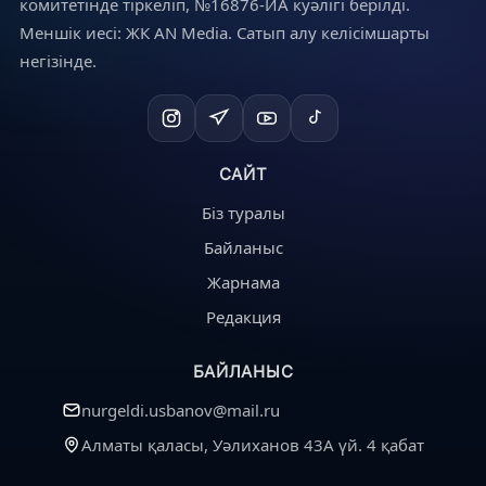
комитетінде тіркеліп, №16876-ИА куәлігі берілді.
Меншік иесі: ЖК AN Media. Сатып алу келісімшарты
негізінде.
САЙТ
Біз туралы
Байланыс
Жарнама
Редакция
БАЙЛАНЫС
nurgeldi.usbanov@mail.ru
Алматы қаласы, Уәлиханов 43А үй. 4 қабат