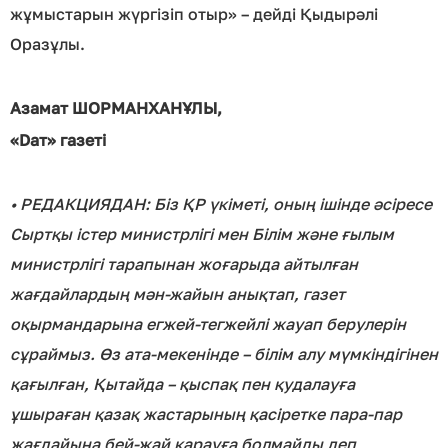
жұмыстарын жүргізіп отыр» – дейді Қыдырәлі
Оразұлы.
Азамат ШОРМАНХАНҰЛЫ,
«Dат» газеті
• PЕДАКЦИЯДАН: Біз ҚР үкіметі, оның ішінде әсіресе
Сыртқы істер министрлігі мен Білім және ғылым
министрлігі тарапынан жоғарыда айтылған
жағдайлардың мән-жайын анықтап, газет
оқырмандарына егжей-тегжейлі жауап берулерін
сұраймыз. Өз ата-мекенінде – білім алу мүмкіндігінен
қағылған, Қытайда – қыспақ пен қудалауға
ұшыраған қазақ жастарының қасіретке пара-пар
жағдайына бей-жай қарауға болмайды деп