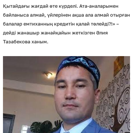
Қытайдағы жағдай өте күрделі. Ата-аналарымен
байланыса алмай, үйлерінен ақша ала алмай отырған
балалар емтиханның кредитін қалай төлейді?!» –
дейді жанашыр жанайқайын жеткізген Әлия
Тазабекова ханым.