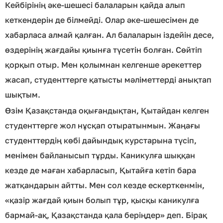
Кейбірінің әке-шешесі балаларын қайда алып
кеткендерін де білмейді. Олар әке-шешесімен де
хабарласа алмай қалған. Ал балаларын іздейін десе,
өздерінің жағдайы қиынға түсетін болған. Сөйтіп
қорқып отыр. Мен қолымнан келгенше әрекеттер
жасап, студенттерге қатысты мәліметтерді анықтап
шықтым.
Өзім Қазақстанда оқығандықтан, Қытайдан келген
студенттерге жол нұсқап отыратынмын. Жаңағы
студенттердің көбі дайындық курстарына түсіп,
менімен байланысып тұрды. Каникулға шыққан
кезде де маған хабарласып, Қытайға кетіп бара
жатқандарын айтты. Мен сол кезде ескерткенмін,
«қазір жағдай қиын болып тұр, қысқы каникулға
бармай-ақ, Қазақстанда қала беріңдер» деп. Бірақ