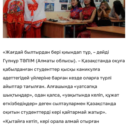
«Жағдай былтырдан бері қиындап тұр, – дейді
Гүлнұр ТӘЛІМ (Алматы облысы). – Қазақстанда оқуға
қабылданған студенттер қысқы каникулға
әдеттегідей үйлеріне барған кезде оларға түрлі
айыптар тағылған. Алғашында «уатсапқа
шықтыңдар», одан қалса, «уақытында келіп, құжат
өткізбедіңдер» деген сылтаулармен Қазақстанда
оқитын студенттерді кері қайтармай жатыр».
«Қытайға кетіп, кері орала алмай отырған