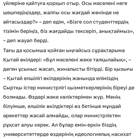
үйлеріне қайтуға қорқып отыр. Осы мәселені неге
шешпедіңіздер, жалпы осы жағдай жөнінде не
айтасыздар?» – деп едім, «Бізге сол студенттердің
тізімін беріңіз, біз жағдайды тексеріп, анықтаймыз»,
– деп жауап берді.
Тағы да қосымша қойған ыңғайсыз сұрақтарыма
Қытай өкілдері: «Бұл мәселені жеке талқылайық», –
деген ұсыныс жасап, жиналысты бітірді. Бір қызығы
– Қытай елшілігі өкілдерінің жанында еліміздің
Сыртқы істер министрлігі қызметкерлерінің біреуі де
болмады. Өздері жеке көліктерімен жүр. Менің
білуімше, елшілік өкілдіктері өз бетінше мұндай
әрекеттер жасай алмайды, олар министрліктен
рұқсат алуы керек. Ал бұлар емін-еркін біздің
университеттерде өздерінің идеологиялық насихат