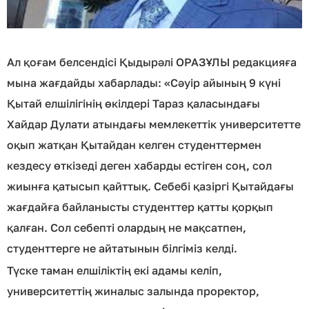
Ал қоғам белсендісі Қыдырәлі ОРАЗҰЛЫ редакцияға
мына жағдайды хабарлады: «Сәуір айының 9 күні
Қытай елшілігінің өкілдері Тараз қаласындағы
Хайдар Дулати атындағы мемлекеттік университетте
оқып жатқан Қытайдан келген студенттермен
кездесу өткізеді деген хабарды естіген соң, сол
жиынға қатысып қайттық. Себебі қазіргі Қытайдағы
жағдайға байланысты студенттер қатты қорқып
қалған. Сол себепті олардың не мақсатпен,
студенттерге не айтатынын білгіміз келді.
Түске таман елшіліктің екі адамы келіп,
университеттің жиналыс залында проректор,