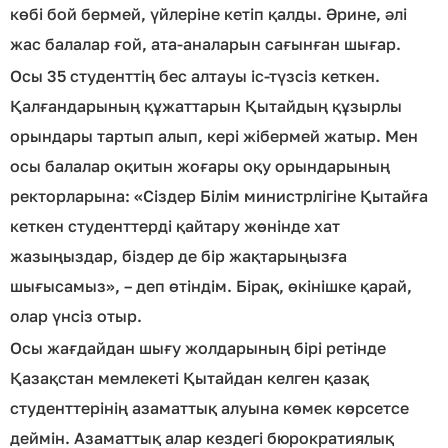
көбі бой бермей, үйлеріне кетіп қалды. Әрине, әлі
жас балалар ғой, ата-аналарын сағынған шығар.
Осы 35 студенттің бес алтауы іс-түзсіз кеткен.
Қалғандарының құжаттарын Қытайдың құзырлы
орындары тартып алып, кері жібермей жатыр. Мен
осы балалар оқитын жоғары оқу орындарының
ректорларына: «Сіздер Білім министрлігіне Қытайға
кеткен студенттерді қайтару жөнінде хат
жазыңыздар, біздер де бір жақтарыңызға
шығысамыз», – деп өтіндім. Бірақ, өкінішке қарай,
олар үнсіз отыр.
Осы жағдайдан шығу жолдарының бірі ретінде
Қазақстан мемлекеті Қытайдан келген қазақ
студенттерінің азаматтық алуына көмек көрсетсе
деймін. Азаматтық алар кездегі бюрократиялық