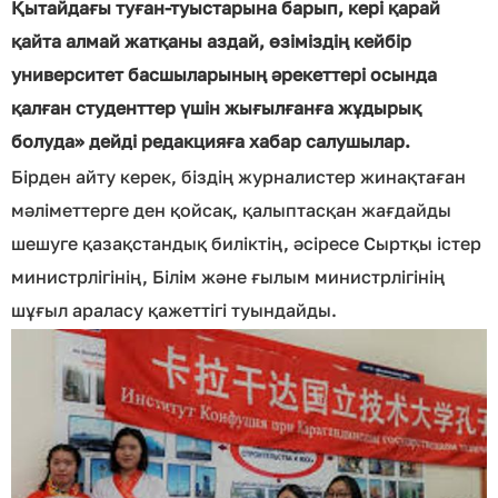
Қытайдағы туған-туыстарына барып, кері қарай
қайта алмай жатқаны аздай, өзіміздің кейбір
университет басшыларының әрекеттері осында
қалған студенттер үшін жығылғанға жұдырық
болуда» дейді редакцияға хабар салушылар.
Бірден айту керек, біздің журналистер жинақтаған
мәліметтерге ден қойсақ, қалыптасқан жағдайды
шешуге қазақстандық биліктің, әсіресе Сыртқы істер
министрлігінің, Білім және ғылым министрлігінің
шұғыл араласу қажеттігі туындайды.