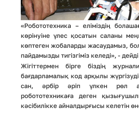
«Робототехника – еліміздің болаша
көрінуіне үлес қосатын саланы меңг
көптеген жобаларды жасаудамыз, бо
пайдамызды тигізгіміз келеді», - дейді
Жігіттермен бірге біздің журнал
бағдарламалық код арқылы жүргізуді
сан, әрбір әріп үлкен рөл ат
робототехникаға деген қызығушы
кәсібилікке айналдырғысы келетін өне