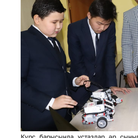
Курс барысында ұстаздар әр сынып