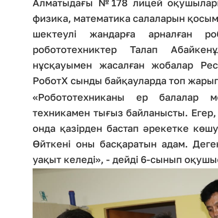
Алматыдағы №178 лицей оқушылары
физика, математика салаларын қосымш
шектеулі жандарға арналған ро
робототехниктер Талап Абайке
нұсқауымен жасалған жобалар Рес
РоботХ сынды байқауларда топ жарып,
«Робототехниканы ер балалар ме
техникамен тығыз байланысты. Егер, е
онда қазірден бастап әрекетке көшу
Өйткені оны басқаратын адам. Деге
уақыт келеді», - дейді 6-сынып оқуш