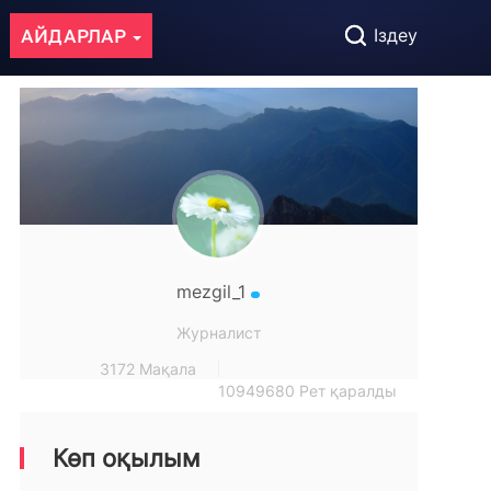
АЙДАРЛАР
Іздеу
mezgil_1
Журналист
3172 Мақала
10949680 Рет қаралды
Көп оқылым