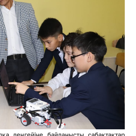
қа деңгейіне байланысты сабақтақтар