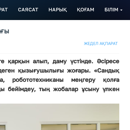
РАТ
САЯСАТ
НАРЫҚ
ҚОҒАМ
БІЛІМ
ағы
ЖЕДЕЛ АҚПАРАТ
е қарқын алып, даму үстінде. Әсіресе
деген қызығушылығы жоғары. «Сандық
да, робототехниканы меңгеру қолға
ды бейімдеу, тың жобалар ұсыну үлкен