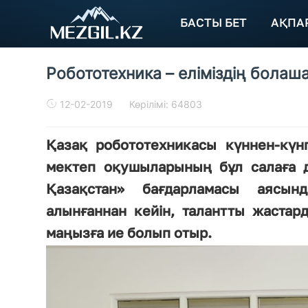
БАСТЫ БЕТ
АҚПА
Робототехника – еліміздің болаш
12-02-2019
Көрілімі: 64803
Қазақ робототехникасы күннен-күнг
мектеп оқушыларының бұл салаға 
Қазақстан» бағдарламасы аясын
алынғаннан кейін, талантты жастар
маңызға ие болып отыр.