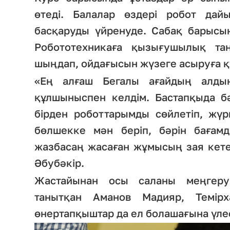
өтеді. Балалар өздері робот дай
басқаруды үйренуде. Сабақ барысын
Робототехникаға қызығушылық та
шыңдап, ойдағысын жүзеге асыруға 
«Ең алғаш Бегалы ағайдың алдын
құлшыныспен келдім. Бастапқыда бә
бірден роботтарымды сөйлетіп, жүрг
бөлшекке мән беріп, бәрін бағамд
жазбасаң жасаған жұмысың зая кетет
Әбубәкір.
Жастайынан осы саланы меңгеру
танытқан Аманов Мадияр, Темір
өнертапқыштар да ел болашағына үлес