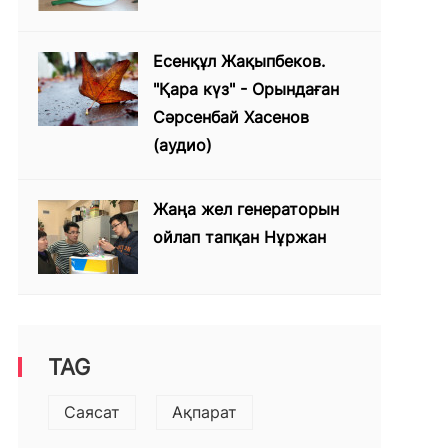
Есенқұл Жақыпбеков.
"Қара күз" - Орындаған
Сәрсенбай Хасенов
(аудио)
Жаңа жел генераторын
ойлап тапқан Нұржан
TAG
Саясат
Ақпарат