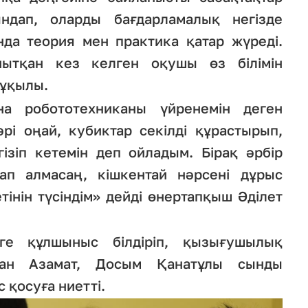
ындап, оларды бағдарламалық негізде
да теория мен практика қатар жүреді.
нытқан кез келген оқушы өз білімін
құқылы.
а робототехниканы үйренемін деген
рі оңай, кубиктар секілді құрастырып,
ізіп кетемін деп ойладым. Бірақ әрбір
ап алмасаң, кішкентай нәрсені дұрыс
інін түсіндім» дейді өнертапқыш Әділет
ге құлшыныс білдіріп, қызығушылық
хан Азамат, Досым Қанатұлы сынды
 қосуға ниетті.