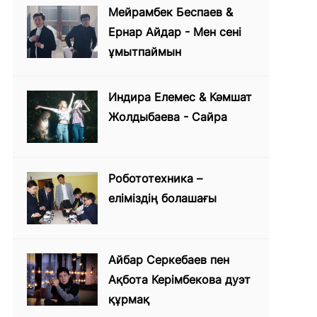
Мейрамбек Беспаев &
Ернар Айдар - Мен сені
ұмытпаймын
Индира Елемес & Кәмшат
Жолдыбаева - Сайра
Робототехника –
еліміздің болашағы
Айбар Серкебаев пен
Ақбота Керімбекова дуэт
құрмақ