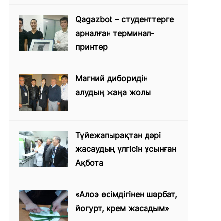
Qagazbot – студенттерге
арналған терминал-
принтер
Магний диборидін
алудың жаңа жолы
Түйежапырақтан дәрі
жасаудың үлгісін ұсынған
Ақбота
«Алоэ өсімдігінен шәрбат,
йогурт, крем жасадым»