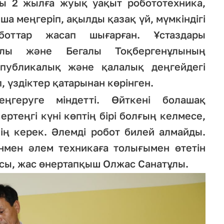
 2 жылға жуық уақыт робототехника,
а меңгеріп, ақылды қазақ үй, мүмкіндігі
боттар жасап шығарған. Ұстаздары
нұлы және Бегалы Тоқбергенұлының
публикалық және қалалық деңгейдегі
 үздіктер қатарынан көрінген.
ңгеруге міндетті. Өйткені болашақ
ртеңгі күні көптің бірі болғың келмесе,
ің керек. Әлемді робот билей алмайды.
нмен әлем техникаға толығымен өтетін
ысы, жас өнертапқыш Олжас Санатұлы.