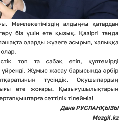
ғы. Мемлекетіміздің алдыңғы қатардан
еру біз үшін өте қызық. Қазіргі таңда
лашақта оларды жүзеге асырып, халыққа
 олар.
истік топ та сабақ өтіп, құлтемірді
 үйренді. Жұмыс жасау барысында әрбір
қаратынын түсіндік. Оқушылардың
лығы өте жоғары. Қызығушылықтарын
ртапқыштарға сәттілік тілейміз!
Дана РУСЛАНҚЫЗЫ
Mezgil.kz