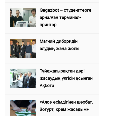
Qagazbot – студенттерге
арналған терминал-
принтер
Магний диборидін
алудың жаңа жолы
Түйежапырақтан дәрі
жасаудың үлгісін ұсынған
Ақбота
«Алоэ өсімдігінен шәрбат,
йогурт, крем жасадым»