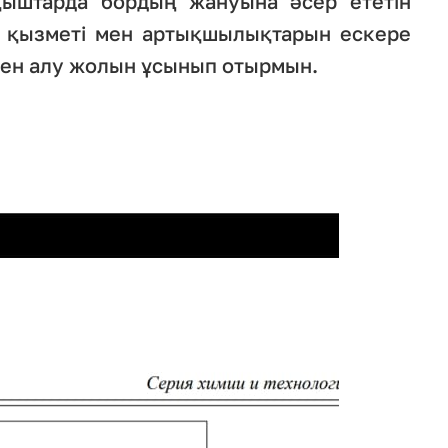
тқыштарда бордың жануына әсер ететін
 қызметі мен артықшылықтарын ескере
мен алу жолын ұсынып отырмын.