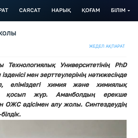
РАТ
САЯСАТ
НАРЫҚ
ҚОҒАМ
БІЛІМ
жолы
ЖЕДЕЛ АҚПАРАТ
ы Технологиялық Университетінің PhD
ізденісі мен зерттеулерінің нәтижесінде
, еліміздегі химия және химиялық
ес қосып жүр. Аманболдың ерекше
н ОЖС әдісімен алу жолы. Синтездеудің
білдік.