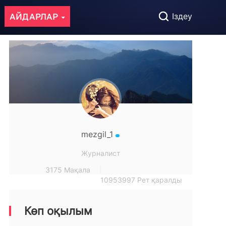
АЙДАРЛАР
Іздеу
mezgil_1
Журналист
3175 Мақала
10953997 Рет қаралды
Көп оқылым