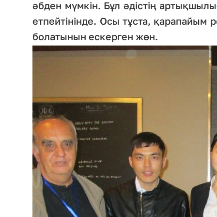
әбден мүмкін. Бұл әдістің артықшыл
етпейтінінде. Осы тұста, қарапайым 
болатынын ескерген жөн.