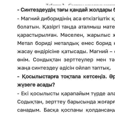
- Синтездеудің тағы қандай жолдары 
- Магний диборидінің аса өткізгішті
болатын. Қазіргі таңда аталмыш мат
қарастырылған. Мәселен, жарылыс ж
Метал бориді металдық емес борид 
жасау өндірісіне қатысады. Магний –
өнім. Сондықтан зерттеулер мен тә
жаңа синтездеу әдісін ойлап таптық.
- Қосылыстарға тоқтала кетсеңіз. 
жүзеге асады?
- Екі қосылысты қарапайым түрде а
Содықтан, зерттеу барысында жоғар
санадым. Басқа қоспаны қолдансаңы