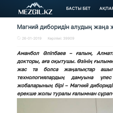
БАСТЫ БЕТ
АҚПА
Магний диборидін алудың жаңа 
26-01-2019
Көрілімі: 39909
Аманбол Әліпбаев – ғалым, Алмат
докторы, аға оқытушы. Өзінің ғылыми 
жас та болса жаңалықтар ашып
технологиялардың дамуына үл
жобаларының бірі – Магний дибориді
ерекше жолы туралы ғалымнан сұрап-