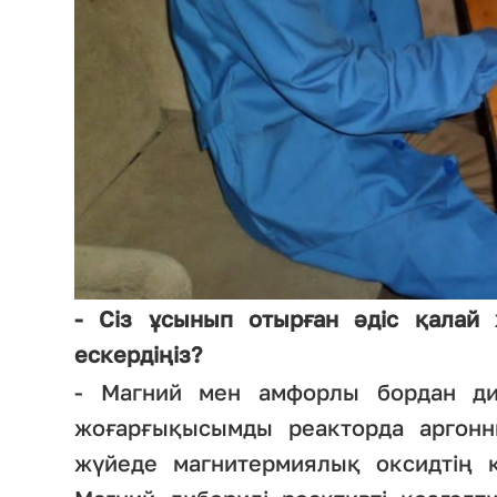
- Сіз ұсынып отырған әдіс қалай 
ескердіңіз?
- Магний мен амфорлы бордан ди
жоғарғықысымды реакторда аргонн
жүйеде магнитермиялық оксидтің қа