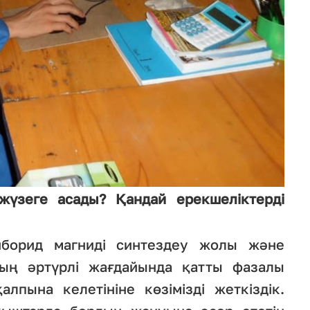
жүзеге асады? Қандай ерекшеліктерді
борид магниді синтездеу жолы және
ың әртүрлі жағдайында қатты фазалы
лпына келетініне көзімізді жеткіздік.