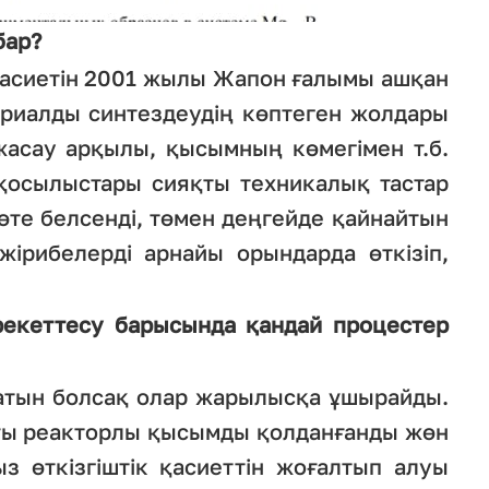
бар?
к қасиетін 2001 жылы Жапон ғалымы ашқан
ериалды синтездеудің көптеген жолдары
асау арқылы, қысымның көмегімен т.б.
қосылыстары сияқты техникалық тастар
 өте белсенді, төмен деңгейде қайнайтын
жірибелерді арнайы орындарда өткізіп,
Әрекеттесу барысында қандай процестер
латын болсақ олар жарылысқа ұшырайды.
ғы реакторлы қысымды қолданғанды жөн
з өткізгіштік қасиеттін жоғалтып алуы