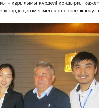
ығы – құрылымы күрделі қондырғы қажет
реактордың көмегімен көп нәрсе жасауға