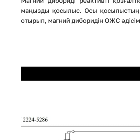
Магний дибориді реактивті қозғал
маңызды қосылыс. Осы қосылыстың
отырып, магний диборидін ОЖС әдісі