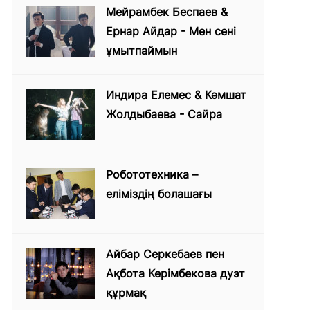
Мейрамбек Беспаев &
Ернар Айдар - Мен сені
ұмытпаймын
Индира Елемес & Кәмшат
Жолдыбаева - Сайра
Робототехника –
еліміздің болашағы
Айбар Серкебаев пен
Ақбота Керімбекова дуэт
құрмақ