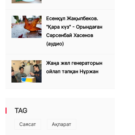
Есенқұл Жақыпбеков.
"Қара күз" - Орындаған
Сәрсенбай Хасенов
(аудио)
Жаңа жел генераторын
ойлап тапқан Нұржан
TAG
Саясат
Ақпарат