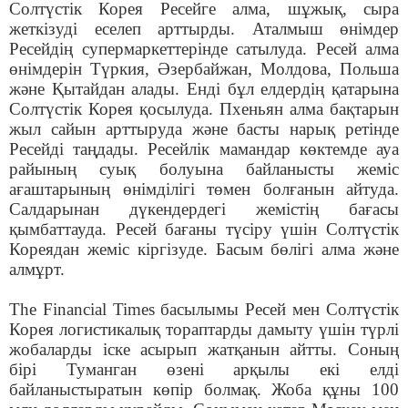
Солтүстік Корея Ресейге алма, шұжық, сыра
жеткізуді еселеп арттырды. Аталмыш өнімдер
Ресейдің супермаркеттерінде сатылуда. Ресей алма
өнімдерін Түркия, Әзербайжан, Молдова, Польша
және Қытайдан алады. Енді бұл елдердің қатарына
Солтүстік Корея қосылуда. Пхеньян алма бақтарын
жыл сайын арттыруда және басты нарық ретінде
Ресейді таңдады. Ресейлік мамандар көктемде ауа
райының суық болуына байланысты жеміс
ағаштарының өнімділігі төмен болғанын айтуда.
Салдарынан дүкендердегі жемістің бағасы
қымбаттауда. Ресей бағаны түсіру үшін Солтүстік
Кореядан жеміс кіргізуде. Басым бөлігі алма және
алмұрт.
The Financial Times басылымы Ресей мен Солтүстік
Корея логистикалық тораптарды дамыту үшін түрлі
жобаларды іске асырып жатқанын айтты. Соның
бірі Туманган өзені арқылы екі елді
байланыстыратын көпір болмақ. Жоба құны 100