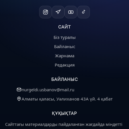
САЙТ
Біз туралы
Байланыс
Жарнама
Редакция
БАЙЛАНЫС
nurgeldi.usbanov@mail.ru
Алматы қаласы, Уәлиханов 43А үй. 4 қабат
ҚҰҚЫҚТАР
Сайттағы материалдарды пайдаланған жағдайда міндетті