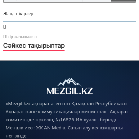
Жаңа пікірлер
Пікір жазылмаған
Сәйкес тақырыптар
«Mezgil.kz» ақпарат агенттігі Қазақстан Республикасы
Ақпарат және коммуникациялар министрлігі Ақпарат
комитетінде тіркеліп, №16876-ИА куәлігі берілді.
Меншік иесі: ЖК AN Media. Сатып алу келісімшарты
негізінде.