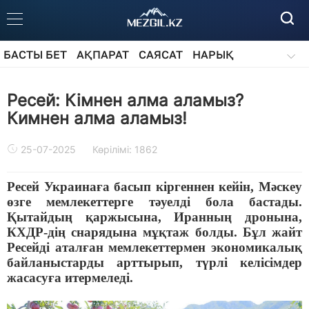
БАСТЫ БЕТ
АҚПАРАТ
САЯСАТ
НАРЫҚ
ҚОҒАМ
БІЛІМ
АЙДАРЛАР
Ресей: Кімнен алма аламыз?
Кимнен алма аламыз!
25-07-2025
Көрілімі: 1862
Ресей Украинаға басып кіргеннен кейін, Мәскеу
өзге мемлекеттерге тәуелді бола бастады.
Қытайдың қаржысына, Иранның дронына,
КХДР-дің снарядына мұқтаж болды. Бұл жайт
Ресейді аталған мемлекеттермен экономикалық
байланыстарды арттырып, түрлі келісімдер
жасасуға итермеледі.