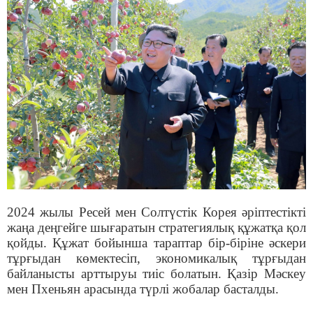
2024 жылы Ресей мен Солтүстік Корея әріптестікті
жаңа деңгейге шығаратын стратегиялық құжатқа қол
қойды. Құжат бойынша тараптар бір-біріне әскери
тұрғыдан көмектесіп, экономикалық тұрғыдан
байланысты арттыруы тиіс болатын. Қазір Мәскеу
мен Пхеньян арасында түрлі жобалар басталды.