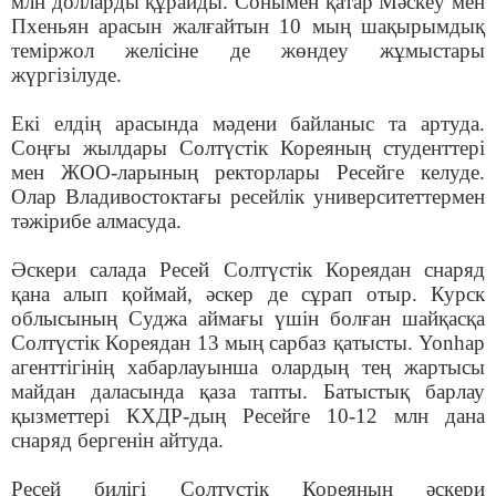
млн долларды құрайды. Сонымен қатар Мәскеу мен
Пхеньян арасын жалғайтын 10 мың шақырымдық
теміржол желісіне де жөндеу жұмыстары
жүргізілуде.
Екі елдің арасында мәдени байланыс та артуда.
Соңғы жылдары Солтүстік Кореяның студенттері
мен ЖОО-ларының ректорлары Ресейге келуде.
Олар Владивостоктағы ресейлік университеттермен
тәжірибе алмасуда.
Әскери салада Ресей Солтүстік Кореядан снаряд
қана алып қоймай, әскер де сұрап отыр. Курск
облысының Суджа аймағы үшін болған шайқасқа
Солтүстік Кореядан 13 мың сарбаз қатысты. Yonhap
агенттігінің хабарлауынша олардың тең жартысы
майдан даласында қаза тапты. Батыстық барлау
қызметтері КХДР-дың Ресейге 10-12 млн дана
снаряд бергенін айтуда.
Ресей билігі Солтүстік Кореяның әскери