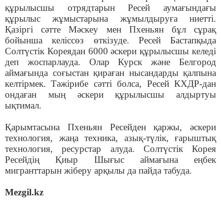
құрылысшы отрядтарын Ресей аумағындағы
құрылыс жұмыстарына жұмылдыруға ниетті.
Қазіргі сәтте Мәскеу мен Пхеньян бұл сұрақ
бойынша келіссөз өткізуде. Ресей Бастапқыда
Солтүстік Кореядан 6000 әскери құрылысшы келеді
деп жоспарлауда. Олар Курск және Белгород
аймағында соғыстан қираған нысандарды қалпына
келтірмек. Тәжірибе сәтті болса, Ресей КХДР-дан
ондаған мың әскери құрылысшы алдыртуы
ықтимал.
Қарымтасына Пхеньян Ресейден қаржы, әскери
технология, жаңа техника, азық-түлік, ғарыштық
технология, ресурстар алуда. Солтүстік Корея
Ресейдің Қиыр Шығыс аймағына еңбек
мигранттарын жіберу арқылы да пайда табуда.
Mezgil.kz