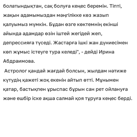
болатындықтан, сақ болуға кеңес беремін. Тіпті,
жақын адамымыздан мәңгілікке көз жазып
қалуымыз мүмкін. Бұдан өзге көктемнің екінші
айында адамдар өзін іштей жегідей жеп,
депрессияға түседі. Жастарға ішкі жан дүниесімен
көп жұмыс істеуге тура келеді", - дейді Ирина
Абдраимова.
Астролог қандай жағдай болсын, жылдам нәтиже
күтудің қажеті жоқ екенін айтып өтті. Мұнымен
қатар, бастықпен ұрыспас бұрын сан рет ойлануға
және ешбір іске ақша салмай қоя тұруға кеңес берді.