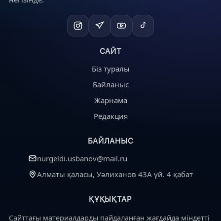
САЙТ
Біз туралы
Байланыс
Жарнама
Редакция
БАЙЛАНЫС
nurgeldi.usbanov@mail.ru
Алматы қаласы, Уәлиханов 43А үй. 4 қабат
ҚҰҚЫҚТАР
Сайттағы материалдарды пайдаланған жағдайда міндетті