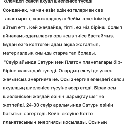
Әлемдегі саяси ахуал шиеленісе түседі
Сондай-ақ, маман өзіміздің өзгелермен сөз
таластырып, жанжалдасуға бейім келетінімізді
айтып өтті. Кей жағдайда, тіпті, өзіміз бірінші болып
айналамыздағыларға орынсыз тиісе бастаймыз.
Бұдан өзге көптеген адам ақша жоғалтып,
материалдық қиындықтарға тап болады.
"Сәуір айында Сатурн мен Платон планеталары бір-
біріне жақындай түседі. Олардың екеуі де үлкен
жағымсыз энергияға ие. Осы энергия әлемдегі саяси
ахуалдың шиеленісе түсуіне әсер етеді. Бірақ осы
шиеленіскен жағдай өзінің шарықтау шегіне
жетпейді. 24-30 сәуір аралығында Сатурн өзінің
бағытын өзгертеді. Кейін екеуіне Кетто
планетасының энергиясы қосылады. Осының