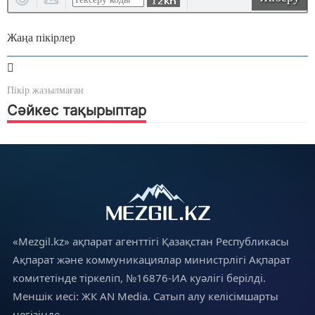
Жаңа пікірлер
Пікір жазылмаған
Сәйкес тақырыптар
«Mezgil.kz» ақпарат агенттігі Қазақстан Республикасы
Ақпарат және коммуникациялар министрлігі Ақпарат
комитетінде тіркеліп, №16876-ИА куәлігі берілді.
Меншік иесі: ЖК AN Media. Сатып алу келісімшарты
негізінде.