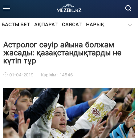
БАСТЫ БЕТ
АҚПАРАТ
САЯСАТ
НАРЫҚ
ҚОҒАМ
БІЛІМ
АЙДАРЛАР
Астролог сәуір айына болжам
жасады: қазақстандықтарды не
күтіп тұр
01-04-2019
Көрілімі: 14546