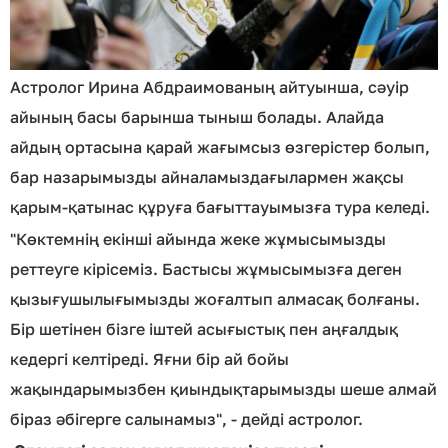
Астролог Ирина Абдраимованың айтуынша, сәуір
айының басы барынша тыныш болады. Алайда
айдың ортасына қарай жағымсыз өзгерістер болып,
бар назарымызды айналамыздағылармен жақсы
қарым-қатынас құруға бағыттауымызға тура келеді.
"Көктемнің екінші айында жеке жұмысымызды
реттеуге кірісеміз. Бастысы жұмысымызға деген
қызығушылығымызды жоғалтып алмасақ болғаны.
Бір шетінен бізге іштей асығыстық пен аңғалдық
кедергі келтіреді. Яғни бір ай бойы
жақындарымызбен қиындықтарымызды шеше алмай
біраз әбігерге салынамыз", - дейді астролог.