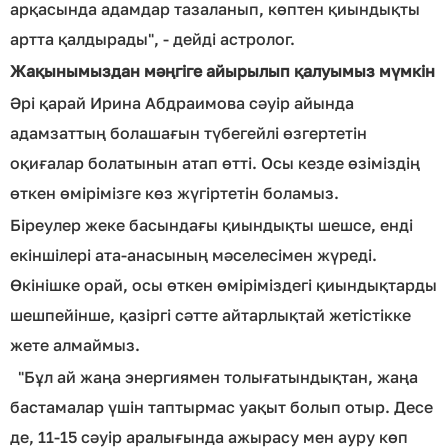
арқасында адамдар тазаланып, көптен қиындықты
артта қалдырады", - дейді астролог.
Жақынымыздан мәңгіге айырылып қалуымыз мүмкін
Әрі қарай Ирина Абдраимова сәуір айында
адамзаттың болашағын түбегейлі өзгертетін
оқиғалар болатынын атап өтті. Осы кезде өзіміздің
өткен өмірімізге көз жүгіртетін боламыз.
Біреулер жеке басындағы қиындықты шешсе, енді
екіншілері ата-анасының мәселесімен жүреді.
Өкінішке орай, осы өткен өміріміздегі қиындықтарды
шешпейінше, қазіргі сәтте айтарлықтай жетістікке
жете алмаймыз.
"Бұл ай жаңа энергиямен толығатындықтан, жаңа
бастамалар үшін таптырмас уақыт болып отыр. Десе
де, 11-15 сәуір аралығында ажырасу мен ауру көп