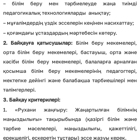
– білім беру мен тәрбиелеуде жаңа тиімді
педагогикалық технологияларды анықтау;
– мұғалімдердің үздік эсселерін кеңінен насихаттау;
– қоғамдағы ұстаздардың мәртебесін көтеру.
2. Байқауға қатысушылар:
Білім беру мекемелері,
орта білім беру мекемелері, бастауыш, орта және
кәсіби білім беру мекемелері, балаларға арналған
қосымша білім беру мекемелерінің педагогтері,
мектепке дейінгі және балабақша тәрбиешілері мен
тәлімгерлері.
3. Байқау критерилері:
1. «Рухани жаңғыру: Жаңартылған білімнің
маңыздылығы» тақырыбында (қазіргі білім және
тәрбие мәселелері, маңыздылығы, қажеттілігі,
ерекшелігі, ескеретін тұстары) эссе жазуы керек.