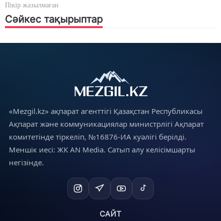
Пікір жазылмаған
Сәйкес тақырыптар
«Mezgil.kz» ақпарат агенттігі Қазақстан Республикасы
Ақпарат және коммуникациялар министрлігі Ақпарат
комитетінде тіркеліп, №16876-ИА куәлігі берілді.
Меншік иесі: ЖК AN Media. Сатып алу келісімшарты
негізінде.
САЙТ