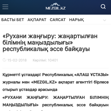
БАСТЫ БЕТ
АҚПАРАТ
САЯСАТ
НАРЫҚ
ҚОҒАМ
БІЛІМ
АЙДАРЛАР
«Рухани жаңғыру: жаңартылған
білімнің маңыздылығы»
республикалық эссе байқауы
15-02-2018
Көрілімі: 10401
Құрметті ұстаздар! Республикалық «АЛАШ ҰСТАЗЫ»
журналы мен «MEZGIL.KZ» ақпарат агенттігі бірлесе
отырып ұстаздар арасында
«РУХАНИ ЖАҢҒЫРУ: ЖАҢАРТЫЛҒАН БІЛІМНІҢ
МАҢЫЗДЫЛЫҒЫ» республикалық эссе байқауын