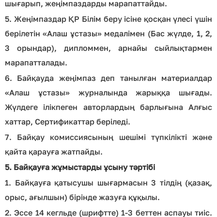
шығарып, жеңімпаздарды марапаттайды.
5. Жеңімпаздар ҚР Білім беру ісіне қосқан үлесі үшін
берілетін «Алаш ұстазы» медалімен (Бас жүлде, 1, 2,
3 орындар), дипломмен, арнайы сыйлықтармен
марапатталады.
6. Байқауда жеңімпаз деп танылған материалдар
«Алаш ұстазы» журналында жарыққа шығады.
Жүлдеге ілікпеген авторлардың барлығына Алғыс
хаттар, Сертификаттар беріледі.
7. Байқау комиссиясының шешімі түпкілікті және
қайта қарауға жатпайды.
5. Байқауға жұмыстарды ұсыну тәртібі
1. Байқауға қатысушы шығармасын 3 тілдің (қазақ,
орыс, ағылшын) бірінде жазуға құқылы.
2. Эссе 14 кегльде (шрифтте) 1-3 беттен аспауы тиіс.