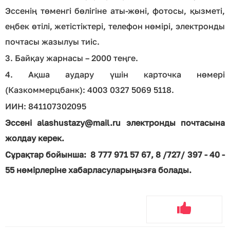
Эссенің төменгі бөлігіне аты-жөні, фотосы, қызметі,
еңбек өтілі, жетістіктері, телефон нөмірі, электронды
почтасы жазылуы тиіс.
3. Байқау жарнасы – 2000 теңге.
4. Ақша аудару үшін карточка нөмері
(Казкоммерцбанк): 4003 0327 5069 5118.
ИИН: 841107302095
Эссені
alashustazy@mail.ru
электронды почтасына
жолдау керек.
Сұрақтар бойынша: 8 777 971 57 67, 8 /727/ 397 - 40 -
55 нөмірлеріне хабарласуларыңызға болады.