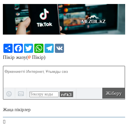
Share
Facebook
Twitter
WhatsApp
Telegram
VK
0
Пікір жазу(
Пікір)
Жіберу
Жаңа пікірлер