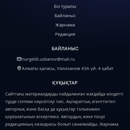
Біз туралы
Байланыс
Жарнама
Редакция
БАЙЛАНЫС
nurgeldi.usbanov@mail.ru
Алматы қаласы, Уәлиханов 43А үй. 4 қабат
ҚҰҚЫҚТАР
Сайттағы материалдарды пайдаланған жағдайда міндетті
түрде сілтеме көрсетілуі тиіс. Ақпараттық агенттіктегі
авторлық және басқа да құқықтар толығымен
қорғалатынын ескертеміз. Автордың жеке пікірі
редакцияның көзқарасы болып саналмайды. Жарнама