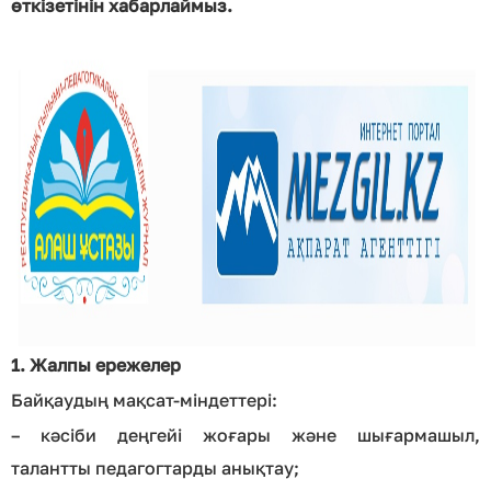
өткізетінін хабарлаймыз.
1. Жалпы ережелер
Байқаудың мақсат-міндеттері:
– кәсіби деңгейі жоғары және шығармашыл,
талантты педагогтарды анықтау;