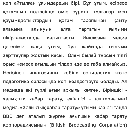
көп айтылған ұғымдардың бірі. Бұл ұғым, әсіресе
қоғамның полюсінде өмір сүретін тұлғалар мен
қауымдастықтардың қоғам тарапынан қамту
алаңына алынуын алға тартатын ғылыми
пікірталастарда қалыптасты. Инклюзив медиа
дегеніміз жаңа ұғым, бұл жайында ғылыми
зерттеулер жоқтың қасы. Әлем былай тұрсын тіпті
орыс немесе ағылшын тілдерінде де таба алмайсыз.
Негізінен инклюзияны көбіне социология және
педагогика саласында көп кездестіруге болады. Ал
медиада екі түрлі ұғым арқылы келген. Біріншісі -
халықтық хабар тарату, екіншісі - альтернативті
медиа. «Халықтық хабар тарату» ұғымы қазіргі таңда
ВВС деп аталып жүрген ағылшын хабар тарату
корпорациясының (British Brodcasting Corparation)