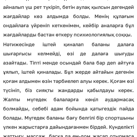
айналып үш рет түкіріп, бетін аулақ қылсын дегендей
жағдайлар көз алдымда болды. Менің құлағым
ондайлаға үйреніп кеткенімен, кейбір аналарға бұл
жағдайларды бастан өткеру психиологиялық соққы.
Нәтижесінде іштей қиналап баланы далаға
шығарғысы келмейді, өзі де далаға шығуды
азайтады. Тіпті менде осындай бала бар деп айтуға
ұялып, іштей қиналады. Бұл жерде айтайын дегенім
қоғам алдымен өзін тәрбиелеп алуы керек. Қоғам өзі
түсініп, біз сияқты жандарды қабылдауы керек.
Жалпы мүгедек балаларға көңіл аудармасақ
болмайды, себебі адам бойында қатыгездік пайда
болады. Мүгедек баланы бағу белгілі бір спортшыны
үлкен жарыстарға дайындағанмен бірдей. Күнделікті
жаттығу, массаж, басқа да ем-дом жасап отырмаса