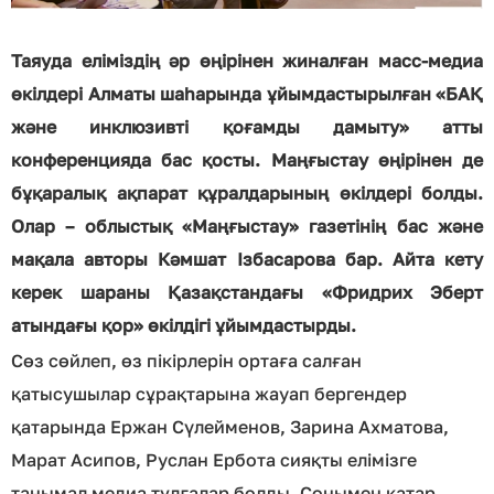
Таяуда еліміздің әр өңірінен жиналған масс-медиа
өкілдері Алматы шаһарында ұйымдастырылған «БАҚ
және инклюзивті қоғамды дамыту» атты
конференцияда бас қосты. Маңғыстау өңірінен де
бұқаралық ақпарат құралдарының өкілдері болды.
Олар – облыстық «Маңғыстау» газетінің бас және
мақала авторы Кәмшат Ізбасарова бар. Айта кету
керек шараны Қазақстандағы «Фридрих Эберт
атындағы қор» өкілдігі ұйымдастырды.
Сөз сөйлеп, өз пікірлерін ортаға салған
қатысушылар сұрақтарына жауап бергендер
қатарында Ержан Сүлейменов, Зарина Ахматова,
Марат Асипов, Руслан Ербота сияқты елімізге
танымал медиа тұлғалар болды. Сонымен қатар