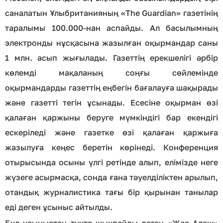
саналатын Ұлыбританияның «The Guardian» газетінің
таралымы 100.000-нан аспайды. Ал басылымның
электронды нұсқасына жазылған оқырмандар саны
1 млн. асып жығылады. Газеттің ерекшелігі әрбір
көлемді мақаланың соңғы сөйлемінде
оқырмандарды газеттің еңбегін бағалауға шақырады
және газетті тегін ұсынады. Есесіне оқырман өзі
қалаған қаржыны беруге мүмкіндігі бар екендігі
ескеріледі және газетке өзі қалаған қаржыға
жазылуға кеңес беретін көрінеді. Конференция
отырысында осыны үлгі ретінде алып, елімізде неге
жүзеге асырмасқа, сонда ғана тәуелділіктен арылып,
отандық журналистика тағы бір қырынан танылар
еді деген ұсыныс айтылды.