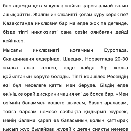
бар адамды қоғам құшақ жайып қарсы алмайтынын
ашық айтты. Жалпы инклюзивті қоғам құру керек пе?
Қазақстанда инклюзия бар ма әлде жоқ па дегенде,
бізде тіпті инклюзивті сана сезім оянбаған дейді
кейіпкер.
Мысалы инклюзивті қоғамның Еуропада,
Скандинавия елдерінде, Швеция, Норвегияда 20-30
жылға алға кеткен, әлде қайда бір жолға
қойылғанын көруге болады. Тіпті көршілес Ресейдің
өзі бұл мәселеге қатты мән беруде. Біздің елде
өкінішке орай дискринимация әлі де болса бар. «Мен
өзімнің баламмен көшеге шықсам, базар араласам,
тойға барсам немесе саябақта қыдырып жүрсек,
менің балама қарап өз баласының қолын қаттырақ
қысып жүр былайрақ жүрейік деген сияқты немесе