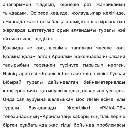
аналарымен тілдесіп, бірнеше рет жанайқайын
тыңдадым. Әсіресе көшеде, жолаушылар көлігінде,
емханада және тағы басқа халық көп шоғырланатын
жерлерде шеттетулер орын алғандығы туралы жиі
айтылатын», - деді ол.
Қоғамда не көп, шешімін таппаған мәселе көп.
Қолына қалам алған Арайлым Бөкенбаева инклюзия
тақырыбын тереңнен түсінуге тырысып көрген.
Өзінің әріптесі «Керек info» газетінің тілшісі Гүлсая
Ыбырай туралы дайындалған бейнематериалды
конференцияға қатысушылардың назарына ұсынды.
Онда сал ауруына шалдыққан Дос Иман есімді ұлы
туралы баяндалады. Жергілікті «РИКА-ТВ»
телеарнасының «Арайлы таң» хабарының тілшілеріне
бірген сұқбатында жас тілші бойында проблемасы