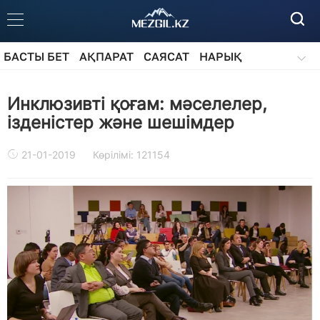
БАСТЫ БЕТ
АҚПАРАТ
САЯСАТ
НАРЫҚ
ҚОҒАМ
БІЛІМ
АЙДАРЛАР
Инклюзивті қоғам: мәселелер,
ізденістер және шешімдер
21-01-2019
Көрілімі: 121154