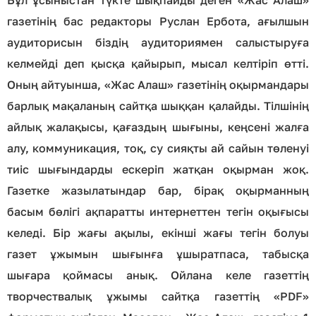
Бұл ұсыныстан түкте шықпайды деген «Жас Алаш»
газетінің бас редакторы Руслан Ербота, ағылшын
аудиторисын біздің аудиториямен салыстыруға
келмейді деп қысқа қайырып, мысал келтіріп өтті.
Оның айтуынша, «Жас Алаш» газетінің оқырмандары
барлық мақаланың сайтқа шыққан қалайды. Тілшінің
айлық жалақысы, қағаздың шығыны, кеңсені жалға
алу, коммуникация, тоқ, су сияқты ай сайын төленуі
тиіс шығындарды ескеріп жатқан оқырман жоқ.
Газетке жазылатындар бар, бірақ оқырманның
басым бөлігі ақпаратты интернеттен тегін оқығысы
келеді. Бір жағы ақылы, екінші жағы тегін болуы
газет ұжымын шығынға ұшыратпаса, табысқа
шығара қоймасы анық. Ойлана келе газеттің
творчествалық ұжымы сайтқа газеттің «PDF»