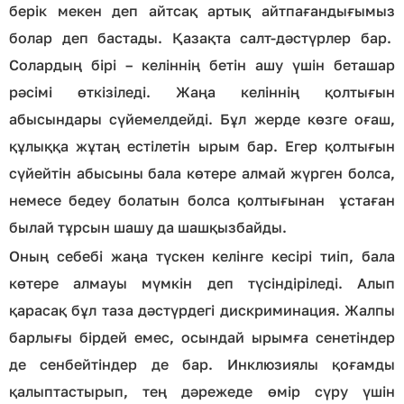
берік мекен деп айтсақ артық айтпағандығымыз
болар деп бастады. Қазақта салт-дәстүрлер бар.
Солардың бірі – келіннің бетін ашу үшін беташар
рәсімі өткізіледі. Жаңа келіннің қолтығын
абысындары сүйемелдейді. Бұл жерде көзге оғаш,
құлыққа жұтаң естілетін ырым бар. Егер қолтығын
сүйейтін абысыны бала көтере алмай жүрген болса,
немесе бедеу болатын болса қолтығынан ұстаған
былай тұрсын шашу да шашқызбайды.
Оның себебі жаңа түскен келінге кесірі тиіп, бала
көтере алмауы мүмкін деп түсіндіріледі. Алып
қарасақ бұл таза дәстүрдегі дискриминация. Жалпы
барлығы бірдей емес, осындай ырымға сенетіндер
де сенбейтіндер де бар. Инклюзиялы қоғамды
қалыптастырып, тең дәрежеде өмір сүру үшін