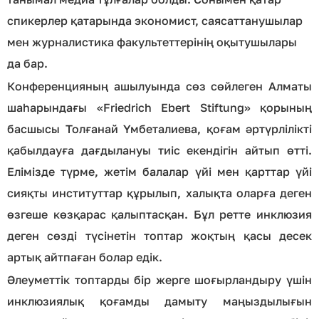
спикерлер қатарында экономист, саясаттанушылар
мен журналистика факультеттерінің оқытушылары
да бар.
Конференцияның ашылуында сөз сөйлеген Алматы
шаһарындағы «Friedrich Ebert Stiftung» қорының
басшысы Толғанай Үмбеталиева, қоғам әртүрлілікті
қабылдауға дағдылануы тиіс екендігін айтып өтті.
Елімізде түрме, жетім балалар үйі мен қарттар үйі
сияқты институттар құрылып, халықта оларға деген
өзгеше көзқарас қалыптасқан. Бұл ретте инклюзия
деген сөзді түсінетін топтар жоқтың қасы десек
артық айтпаған болар едік.
Әлеуметтік топтарды бір жерге шоғырландыру үшін
инклюзиялық қоғамды дамыту маңыздылығын