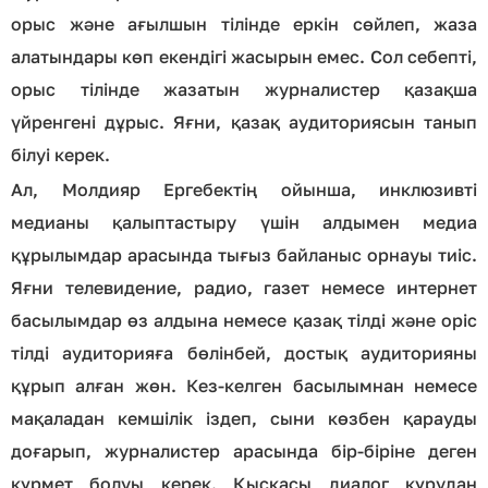
орыс және ағылшын тілінде еркін сөйлеп, жаза
алатындары көп екендігі жасырын емес. Сол себепті,
орыс тілінде жазатын журналистер қазақша
үйренгені дұрыс. Яғни, қазақ аудиториясын танып
білуі керек.
Ал, Молдияр Ергебектің ойынша, инклюзивті
медианы қалыптастыру үшін алдымен медиа
құрылымдар арасында тығыз байланыс орнауы тиіс.
Яғни телевидение, радио, газет немесе интернет
басылымдар өз алдына немесе қазақ тілді және оріс
тілді аудиторияға бөлінбей, достық аудиторияны
құрып алған жөн. Кез-келген басылымнан немесе
мақаладан кемшілік іздеп, сыни көзбен қарауды
доғарып, журналистер арасында бір-біріне деген
құрмет болуы керек. Қысқасы диалог құрудан