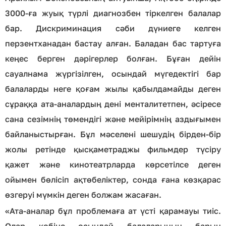
3000-ға жуық түрлі диагнозбен тіркелген балалар
бар. Дискриминация сәби дүниеге келген
перзентханадан бастау алған. Баладан бас тартуға
кеңес берген дәрігерлер болған. Бұған дейін
сауалнама жүргізілген, осындай мүгедектігі бар
балаларды неге қоғам жылы қабылдамайды деген
сұраққа ата-аналардың дені менталитетпен, әсіресе
сана сезімнің төмендігі және мейірімнің аздығымен
байланыстырған. Бұл мәселені шешудің бірден-бір
жолы ретінде қысқаметраджы фильмдер түсіру
қажет және кинотеатрларда көрсетілсе деген
ойымен бөлісіп ақтөбеліктер, сонда ғана көзқарас
өзгеруі мүмкін деген болжам жасаған.
«Ата-аналар бұл проблемаға ат үсті қарамауы тиіс.