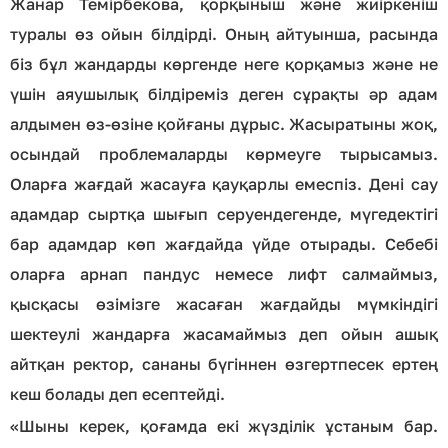
Жанар Темірбекова, қорқыныш және жиіркеніш
туралы өз ойын білдірді. Оның айтуынша, расында
біз бұл жандарды көргенде неге қорқамыз және не
үшін аяушылық білдіреміз деген сұрақты әр адам
алдымен өз-өзіне қойғаны дұрыс. Жасыратыны жоқ,
осындай проблемаларды көрмеуге тырысамыз.
Оларға жағдай жасауға қауқарлы емеспіз. Дені сау
адамдар сыртқа шығып серуендегенде, мүгедектігі
бар адамдар көп жағдайда үйде отырады. Себебі
оларға арнап пандус немесе лифт салмаймыз,
қысқасы өзімізге жасаған жағдайды мүмкіндігі
шектеулі жандарға жасамаймыз деп ойын ашық
айтқан ректор, сананы бүгіннен өзгертпесек ертең
кеш болады деп есептейді.
«Шыны керек, қоғамда екі жүзділік ұстаным бар.