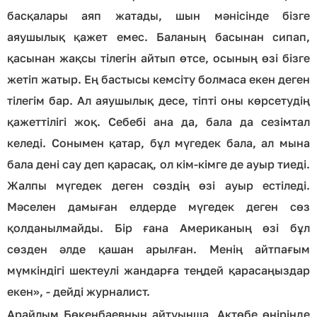
басқалары аяп жатады, шын мәнісінде бізге
аяушылық қажет емес. Баланың басынан сипап,
қасынан жақсы тілегін айтып өтсе, осының өзі бізге
жетіп жатыр. Ең бастысы кемсіту болмаса екен деген
тілегім бар. Ал аяушылық десе, тіпті оны көрсетудің
қажеттілігі жоқ. Себебі ана да, бала да сезімтал
келеді. Сонымен қатар, бұл мүгедек бала, ал мына
бала дені сау деп қарасақ, ол кім-кімге де ауыр тиеді.
Жалпы мүгедек деген сөздің өзі ауыр естіледі.
Мәселен дамыған елдерде мүгедек деген сөз
қолданылмайды. Бір ғана Американың өзі бұл
сөзден әлде қашан арылған. Менің айтпағым
мүмкіндігі шектеулі жандарға теңдей қарасаңыздар
екен», - дейді журналист.
Арайлым Бөкенбаевның айтуынша, Ақтөбе өңірінде