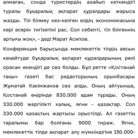
алмаған, сонда туристердің азайып кеткендігі
туралы бұқаралық ақпарат құралдары жарыса
жазды. Тіл білмеу кез-келген елдің экономикасына
кері әсерін тигізетіні рас. Сол себепті, тіл білгеннің
артығы жоқ», - деді Марат Асипов.
Конференция барысында мемлекеттік тілдің аясын
кеңейтуде бұқаралық ақпарат құралдарының рөлі
орасан екендігі де сөз болды. Бұл ретте «Қостанай
таңы» газеті бас редакторының орынбасары
Жұматай Кәкімжанов сөз алды. Оның айтуынша,
Қостанай өңірінде 830.000 адам тұрады. Оның
330.000 жергілікті халық, яғни - қазақтар. Сол
330.000 қазақтың жартысы орыстілді. Ал газеттің
таралымы бар болғаны 9000 тираж. Яғни,
мемлекеттік тілде ақпарат алу мүмкіндігіне 150.000-