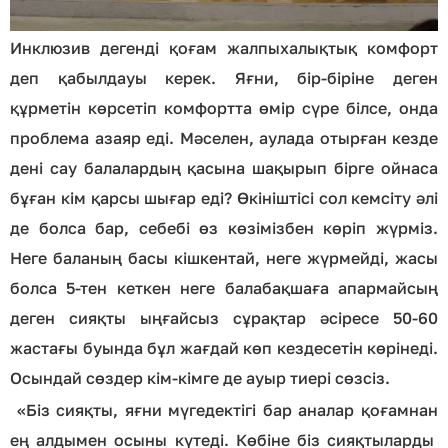
Инклюзив дегенді қоғам жалпыхалықтық комфорт
деп қабылдауы керек. Яғни, бір-біріне деген
құрметін көрсетіп комфортта өмір сүре білсе, онда
проблема азаяр еді. Мәселен, аулада отырған кезде
дені сау балалардың қасына шақырып бірге ойнаса
бұған кім қарсы шығар еді? Өкініштісі сол кемсіту әлі
де болса бар, себебі өз көзімізбен көріп жүрміз.
Неге баланың басы кішкентай, неге жүрмейді, жасы
болса 5-тен кеткен неге балабақшаға апармайсың
деген сияқты ыңғайсыз сұрақтар әсіресе 50-60
жастағы буында бұл жағдай көп кездесетін көрінеді.
Осындай сөздер кім-кімге де ауыр тиері сөзсіз.
«Біз сияқты, яғни мүгедектігі бар аналар қоғамнан
ең алдымен осыны күтеді. Көбіне біз сияқтыларды