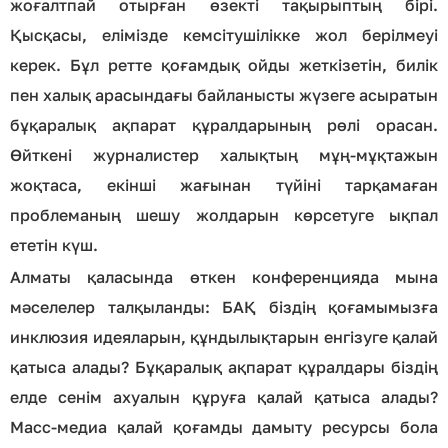
жоғалтпай отырған өзекті тақырыптың бірі.
Қысқасы, елімізде кемсітушілікке жол берілмеуі
керек. Бұл ретте қоғамдық ойды жеткізетін, билік
пен халық арасындағы байланысты жүзеге асыратын
бұқаралық ақпарат құралдарының рөлі орасан.
Өйткені журналистер халықтың мұң-мұқтажын
жоқтаса, екінші жағынан түйіні тарқамаған
проблеманың шешу жолдарын көрсетуге ықпал
ететін күш.
Алматы қаласында өткен конференцияда мына
мәселелер талқыланды: БАҚ біздің қоғамымызға
инклюзия идеяларын, құндылықтарын енгізуге қалай
қатыса алады? Бұқаралық ақпарат құралдары біздің
елде сенім ахуалын құруға қалай қатыса алады?
Масс-медиа қалай қоғамды дамыту ресурсы бола