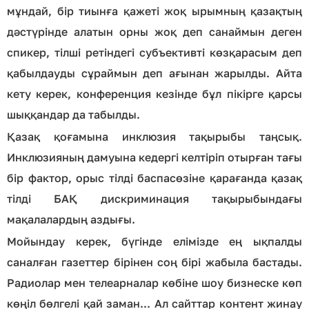
мұндай, бір тиынға қажеті жоқ ырымның қазақтың
дәстүрінде алатын орны жоқ деп санаймын деген
спикер, тілші ретіндегі субъективті көзқарасым деп
қабылдауды сұраймын деп ағынан жарылды. Айта
кету керек, конференция кезінде бұл пікірге қарсы
шыққандар да табылды.
Қазақ қоғамына инклюзия тақырыбы таңсық.
Инклюзияның дамуына кедергі келтіріп отырған тағы
бір фактор, орыс тілді баспасөзіне қарағанда қазақ
тілді БАҚ дискриминация тақырыбындағы
мақалалардың аздығы.
Мойындау керек, бүгінде елімізде ең ықпалды
саналған газеттер бірінен соң бірі жабыла бастады.
Радиолар мен телеарналар көбіне шоу бизнеске көп
көңіл бөлгелі қай заман... Ал сайттар контент жинау