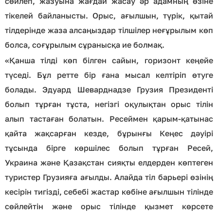
сөйлеп, жазуына жағдай жасау әр адамның өзіне
тікелей байланысты. Орыс, ағылшын, түрік, қытай
тілдерінде жаза алсаңыздар тілшілер неғұрылым көп
болса, соғұрылым сұранысқа ие болмақ.
«Қанша тілді көп білген сайын, горизонт кеңейе
түседі. Бұл ретте бір ғана мысал келтіріп өтуге
болады. Эдуард Шеварднадзе Грузия Президенті
болып тұрған тұста, негізгі оқулықтан орыс тілін
алып тастаған болатын. Ресеймен қарым-қатынас
қайта жақсарған кезде, бұрынғы Кеңес дәуірі
тұсында бірге көршілес болып тұрған Ресей,
Украина және Қазақстан сияқты елдерден көптеген
туристер Грузияға ағылды. Алайда тіл барьері өзінің
кесірін тигізді, себебі жастар көбіне ағылшын тілінде
сөйлейтін және орыс тілінде қызмет көрсете