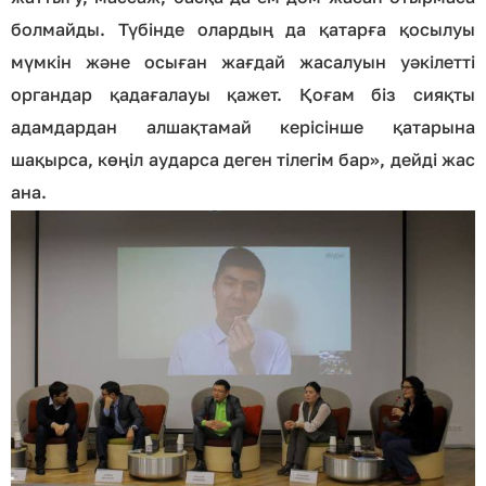
болмайды. Түбінде олардың да қатарға қосылуы
мүмкін және осыған жағдай жасалуын уәкілетті
органдар қадағалауы қажет. Қоғам біз сияқты
адамдардан алшақтамай керісінше қатарына
шақырса, көңіл аударса деген тілегім бар», дейді жас
ана.