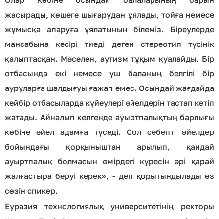
Олар көбіне осындай балаларының барын
жасырады, көшеге шығарудан ұялады, тойға немесе
жұмысқа апаруға ұялатынын білеміз. Біреулерде
мансабына кесірі тиеді деген стереотип түсінік
қалыптасқан. Мәселен, аутизм тұқым қуалайды. Бір
отбасында екі немесе үш баланың белгілі бір
ауруларға шалдығуы ғажап емес. Осындай жағдайда
кейбір отбасыларда күйеулері әйелдерін тастап кетіп
жатады. Айналып келгенде ауыртпалықтың барлығы
көбіне әйел адамға түседі. Сол себепті әйелдер
бойындағы қорқыныштан арылып, қандай
ауыртпалық болмасын өмірдегі күресін әрі қарай
жалғастыра беруі керек», - деп қорытындылады өз
сөзін спикер.
Еуразия технологиялық университетінің ректоры