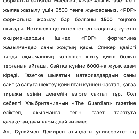
форматын енгізген. Мәселен, «Жас Алаш» газетіне 1
жылға жазылу үшін 6500 теңге жұмсасаңыз, «PDF»
форматына жазылу бар болғаны 1500 теңгеге
шығады. Нәтижесінде интернеттен жаңалық күтетін
оқырмандардың ішінде «PDF» форматына
жазылғандар саны жоқтың қасы. Спикер қазіргі
таңда оқырманның көңілінен шығу қиын болып
тұрғанын айтады. Сайтқа күніне 6000-ға жуық адам
кіреді. Газетке шығатын материалдардың саны
сайтқа салуға шектеу қойылған күннен бастап, қағаз
тиражы өзінің деңгейін әзірге сақтап тұр. Сол
себепті Ұлыбританияның «The Guardian» газетіне
еліктеп, оқырманға тегін газет таратуға
қазақстандағы нарық дайын емес.
Ал, Сүлеймен Демирел атындағы университетінің