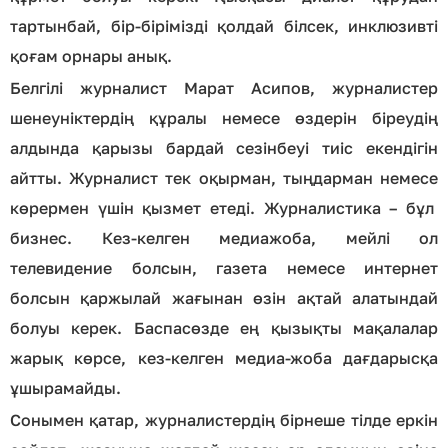
тартынбай, бір-бірімізді қолдай білсек, инклюзивті
қоғам орнары анық.
Белгілі журналист Марат Асипов, журналистер
шенеуніктердің құралы немесе өздерін біреудің
алдында қарызы бардай сезінбеуі тиіс екендігін
айтты. Журналист тек оқырман, тыңдарман немесе
көрермен үшін қызмет етеді. Журналистика – бұл
бизнес. Кез-келген медиажоба, мейлі ол
телевидение болсын, газета немесе интернет
болсын қаржылай жағынан өзін ақтай алатындай
болуы керек. Баспасөзде ең қызықты мақалалар
жарық көрсе, кез-келген медиа-жоба дағдарысқа
ұшырамайды.
Сонымен қатар, журналистердің бірнеше тілде еркін