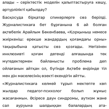
алады – серіктестік моделін қалыптастыруға көшу,
әртүрлілікті қабылдау?
Басқосуда бірқатар спикерлерге сөз берілді.
Журналистикаға бет бұрғанына 6 ай болған
ақтөбелік Арайлым Бөкенбаева, «Қорқыныш немесе
жиіркеніш: ерекше жандардың қоғамдағы орны»
тақырыбына қатысты сөз қозғады. Негізінен
инклюзивті қоғам дегенді алғашында тек
мүгедектермен байланысты проблема деп
ойлағанын айтқан ол, бүгінде Ақтөбе өңірінде тіл
мен дін мәселесінің өзекті екендігін айтты.
«Журналистикаға келмей тұрып мектепте көп
жылдар педагог-психолог болып жұмыс
жасағанмын. Әсіресе даун синдромы, аутизм және
сал ауруына шалдыққан балалардың ата-