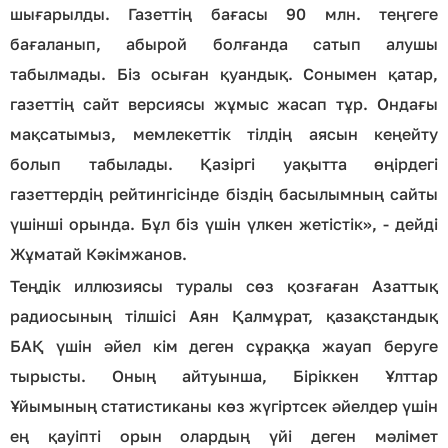
шығарылды. Газеттің бағасы 90 млн. теңгеге
бағаланып, абырой болғанда сатып алушы
табылмады. Біз осыған қуандық. Сонымен қатар,
газеттің сайт версиясы жұмыс жасап тұр. Ондағы
мақсатымыз, мемлекеттік тілдің аясын кеңейту
болып табылады. Қазіргі уақытта өңірдегі
газеттердің рейтингісінде біздің басылымның сайты
үшінші орында. Бұл біз үшін үлкен жетістік», - дейді
Жұматай Кәкімжанов.
Теңдік иллюзиясы туралы сөз қозғаған Азаттық
радиосының тілшісі Аян Қалмұрат, қазақстандық
БАҚ үшін әйел кім деген сұраққа жауап беруге
тырысты. Оның айтуынша, Біріккен Ұлттар
Ұйымының статистиканы көз жүгіртсек әйелдер үшін
ең қауіпті орын олардың үйі деген мәлімет