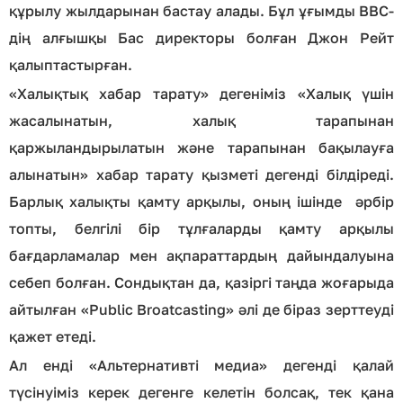
құрылу жылдарынан бастау алады. Бұл ұғымды ВВС-
дің алғышқы Бас директоры болған Джон Рейт
қалыптастырған.
«Халықтық хабар тарату» дегеніміз «Халық үшін
жасалынатын, халық тарапынан
қаржыландырылатын және тарапынан бақылауға
алынатын» хабар тарату қызметі дегенді білдіреді.
Барлық халықты қамту арқылы, оның ішінде әрбір
топты, белгілі бір тұлғаларды қамту арқылы
бағдарламалар мен ақпараттардың дайындалуына
себеп болған. Сондықтан да, қазіргі таңда жоғарыда
айтылған «Public Broatcasting» әлі де біраз зерттеуді
қажет етеді.
Ал енді «Альтернативті медиа» дегенді қалай
түсінуіміз керек дегенге келетін болсақ, тек қана