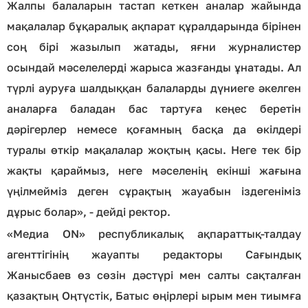
Жалпы балаларын тастап кеткен аналар жайында
мақалалар бұқаралық ақпарат құралдарында бірінен
соң бірі жазылып жатады, яғни журналистер
осындай мәселелерді жарыса жазғанды ұнатады. Ал
түрлі ауруға шалдыққан балаларды дүниеге әкелген
аналарға баладан бас тартуға кеңес беретін
дәрігерлер немесе қоғамның басқа да өкілдері
туралы өткір мақалалар жоқтың қасы. Неге тек бір
жақты қараймыз, неге мәселенің екінші жағына
үңілмейміз деген сұрақтың жауабын іздегеніміз
дұрыс болар», - дейді ректор.
«Медиа ON» республикалық ақпараттық-талдау
агенттігінің жауапты редакторы Сағындық
Жанысбаев өз сөзін дәстүрі мен салты сақталған
қазақтың Оңтүстік, Батыс өңірлері ырым мен тиымға