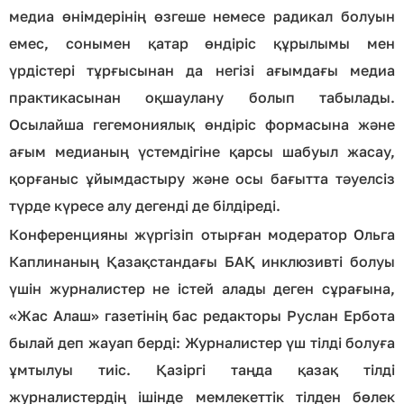
медиа өнімдерінің өзгеше немесе радикал болуын
емес, сонымен қатар өндіріс құрылымы мен
үрдістері тұрғысынан да негізі ағымдағы медиа
практикасынан оқшаулану болып табылады.
Осылайша гегемониялық өндіріс формасына және
ағым медианың үстемдігіне қарсы шабуыл жасау,
қорғаныс ұйымдастыру және осы бағытта тәуелсіз
түрде күресе алу дегенді де білдіреді.
Конференцияны жүргізіп отырған модератор Ольга
Каплинаның Қазақстандағы БАҚ инклюзивті болуы
үшін журналистер не істей алады деген сұрағына,
«Жас Алаш» газетінің бас редакторы Руслан Ербота
былай деп жауап берді: Журналистер үш тілді болуға
ұмтылуы тиіс. Қазіргі таңда қазақ тілді
журналистердің ішінде мемлекеттік тілден бөлек