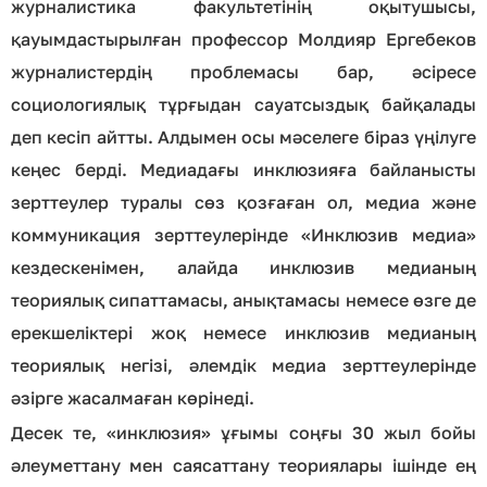
журналистика факультетінің оқытушысы,
қауымдастырылған профессор Молдияр Ергебеков
журналистердің проблемасы бар, әсіресе
социологиялық тұрғыдан сауатсыздық байқалады
деп кесіп айтты. Алдымен осы мәселеге біраз үңілуге
кеңес берді. Медиадағы инклюзияға байланысты
зерттеулер туралы сөз қозғаған ол, медиа және
коммуникация зерттеулерінде «Инклюзив медиа»
кездескенімен, алайда инклюзив медианың
теориялық сипаттамасы, анықтамасы немесе өзге де
ерекшеліктері жоқ немесе инклюзив медианың
теориялық негізі, әлемдік медиа зерттеулерінде
әзірге жасалмаған көрінеді.
Десек те, «инклюзия» ұғымы соңғы 30 жыл бойы
әлеуметтану мен саясаттану теориялары ішінде ең