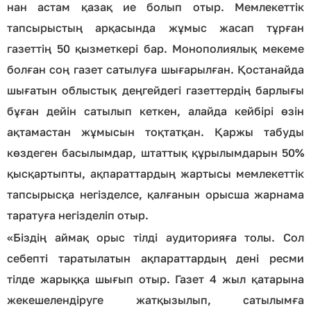
нан астам қазақ ие болып отыр. Мемлекеттік
тапсырыстың арқасында жұмыс жасап тұрған
газеттің 50 қызметкері бар. Монополиялық мекеме
болған соң газет сатылуға шығарылған. Қостанайда
шығатын облыстық деңгейдегі газеттердің барлығы
бұған дейін сатылып кеткен, алайда кейбірі өзін
ақтамастан жұмысын тоқтатқан. Қаржы табуды
көздеген басылымдар, штаттық құрылымдарын 50%
қысқартыпты, ақпараттардың жартысы мемлекеттік
тапсырысқа негізделсе, қалғанын орысша жарнама
таратуға негізделіп отыр.
«Біздің аймақ орыс тілді аудиторияға толы. Сол
себепті таратылатын ақпараттардың дені ресми
тілде жарыққа шығып отыр. Газет 4 жыл қатарына
жекешелендіруге жатқызылып, сатылымға