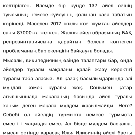
келтірілген. Әлемде бір күнде 137 әйел өзінің
туысының немесе күйеуінің қолынан қаза табатын
көрінеді. Мәселен 2017 жылы көз жұмған әйелдер
саны 87000-ға жеткен. Жалпы әйел образының БАҚ
репрезинтациясына қарайтын болсақ көптеген
проблеманың бар екендігін байқауға болады.
Мысалы, википедияның өзінде талаптары бар, онда
әйелдер туралы мақаланы қалай жазу керектігі
туралы таба аласыз. Ал қазақ басылымдарында әлі
мұндай көмек құралы жоқ. Сонымен қатар
ағылшыншада мақаланың басында әйел туралы
ханым деген мақала мүлдем жазылмайды. Неге?
Себебі ол әйелдің тұрмыста немесе тұрмыста
еместігі маңызды емес. Ал бізде мүлдем басқаша,
мысал ретінде қарасақ Илья Илиьиннің әйелі басты