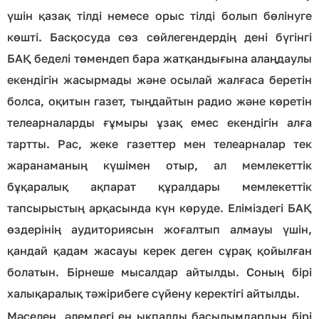
үшін қазақ тілді немесе орыс тілді болып бөлінуге
көшті. Басқосуда сөз сөйлегендердің дені бүгінгі
БАҚ беделі төмендеп бара жатқандығына алаңдаулы
екендігін жасырмады және осылай жалғаса беретін
болса, оқитын газет, тыңдайтын радио және көретін
телеарналарды ғұмыры ұзақ емес екендігін алға
тартты. Рас, жеке газеттер мен телеарналар тек
жаранаманың күшімен отыр, ал мемлекеттік
бұқаралық ақпарат құралдары мемлекеттік
тапсырыстың арқасында күн көруде. Еліміздегі БАҚ
өздерінің аудиториясын жоғалтып алмауы үшін,
қандай қадам жасауы керек деген сұрақ қойылған
болатын. Бірнеше мысалдар айтылды. Соның бірі
халықаралық тәжірибеге сүйену керектігі айтылды.
Мәселен, әлемдегі ең ықпалды басылымдардың бірі