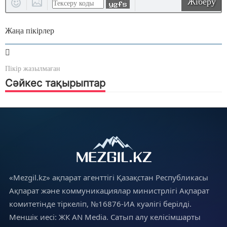
Жіберу
Жаңа пікірлер
Пікір жазылмаған
Сәйкес тақырыптар
«Mezgil.kz» ақпарат агенттігі Қазақстан Республикасы
Ақпарат және коммуникациялар министрлігі Ақпарат
комитетінде тіркеліп, №16876-ИА куәлігі берілді.
Меншік иесі: ЖК AN Media. Сатып алу келісімшарты