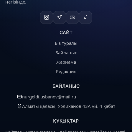
негізінде.
САЙТ
Біз туралы
Байланыс
Жарнама
Редакция
БАЙЛАНЫС
nurgeldi.usbanov@mail.ru
Алматы қаласы, Уәлиханов 43А үй. 4 қабат
ҚҰҚЫҚТАР