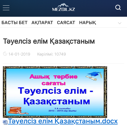
БАСТЫ БЕТ
АҚПАРАТ
САЯСАТ
НАРЫҚ
ҚОҒАМ
БІЛІМ
АЙДАРЛАР
Тәуелсіз елім Қазақстаным
14-01-2019
Көрілімі: 10749
Тәуелсіз елім Қазақстаным.docx