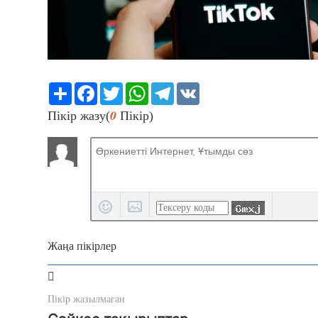
Share
Facebook
Twitter
WhatsApp
Telegram
VK
0
Пікір жазу(
Пікір)
Жаңа пікірлер
Пікір жазылмаған