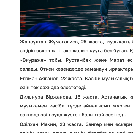
Жансұлтан Жұмағалиев, 25 жаста, музыкант.
сіңіріп өскен жігіт әке жолын қууға бел буған.
«Вкураже» тобы. Рустамбек және Марат есі
салады. Өткен кезеңдерде заманауи ырғақтар
Еламан Аяғанов, 22 жаста. Кәсіби музыкалық бі
өзін тек сахнада елестетеді.
Дильнура Біржанова, 16 жаста. Астаналық 
музыкамен кәсіби түрде айналысып жүрген
сахнада өзін суда жүзген балықтай сезінеді.
Әділхан Макин, 23 жаста. Заңгер мен әскери
өзінің орны сахна екенін балабақша қабыр