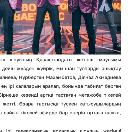
лық шоуының Қазақстандағы жетінші маусымы
н дейін жүзден жүйрік, мыңнан тұлпарды анықтау
алиева, Нұрберген Махамбетов, Ділнәз Ахмадиева
ң ірі қалаларын аралап, бойында табиғат берген
Бірнеше кезеңді артқа тастаған мегажоба тікелей
іп жетті. Өзара тартысқа түскен қатысушылардың
та сайын тікелей эфирде бар өнерін ортаға салып,
 ең ірі телевизиялық вокалдық шоудың жетінші