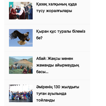
Қазақ халқының құда
түсу жоралғылары
Қыран құс туралы білеміз
бе?
Абай: Жақсы менен
жаманды айырмаудың
басы...
Әміренің 130 жылдығы
туған ауылында
тойланды