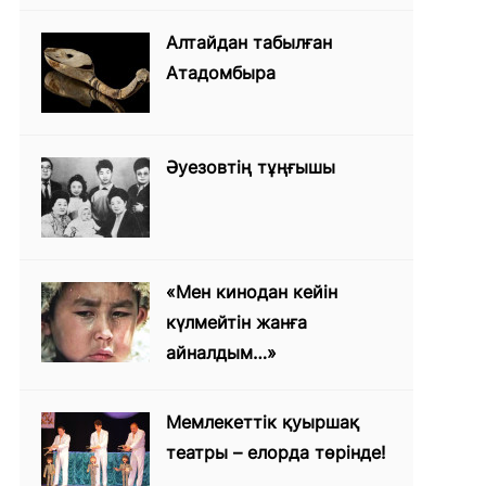
Алтайдан табылған
Атадомбыра
Әуезовтің тұңғышы
«Мен кинодан кейін
күлмейтін жанға
айналдым…»
Мемлекеттік қуыршақ
театры – елорда төрінде!