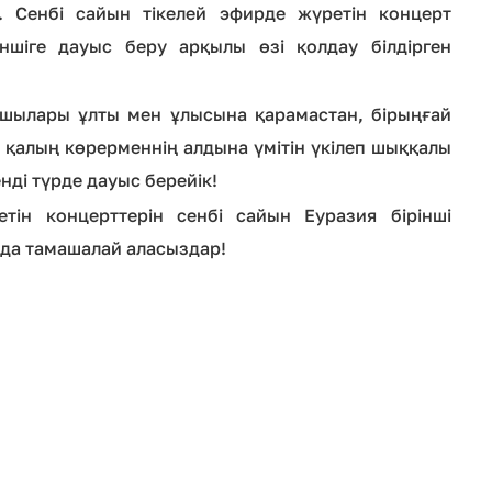
. Сенбі сайын тікелей эфирде жүретін концерт
ншіге дауыс беру арқылы өзі қолдау білдірген
ушылары ұлты мен ұлысына қарамастан, бірыңғай
 қалың көрерменнің алдына үмітін үкілеп шыққалы
нді түрде дауыс берейік!
тін концерттерін сенбі сайын Еуразия бірінші
-да тамашалай аласыздар!