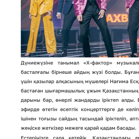
Дүниежүзіне танымал «Х-фактор» музыка
басталғалы бірнеше айдың жүзі болды. Бұға
үшін қазылар алқасының мүшелері Нағима Есқ
бастаған шығармашылық ұжым Қазақстанның е
дарыны бар, өнерлі жандарды іріктеп алды. 
эфирде өтетін есептік концерттерге де кел
ішінен тоғызы сайдың тасындай іріктеліп, ап
жеңіске жеткізер межеге қарай қадам басады.
Естеріңізге сала кетейік, Қазақстандағы