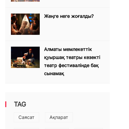
Жеңге неге жоғалды?
Алматы мемлекеттік
қуыршақ театры кезекті
театр фестивалінде бақ
сынамақ
TAG
Саясат
Ақпарат