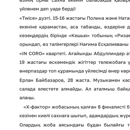
үйленем деп уәде берді!
«Twice» дуэті. 15-16 жастағы Полина және На
екеніне қарамастан, аса табанды, өздеріне 
кезеңдердің бірінде «Кешью» тобының «Ризамы
орындап, өз тәлімгерлері Нағима Есқалиеваны 
«IN CORO» квартеті. Ағайынды Абдуллиндер а
19 жастағы өскемендік жігіттер тележобаға үл
өнерпаздар топ құрамында үйлесімді өнер көр
Ерлан Байбазаров, 28 жаста. Музыкамен кәс
салада елестете алмайды. Ал аталмыш байқ
алаңы.
«Х-фактор» жобасының қалған 8 финалисті ба
кезінен киелі сахнаға шығып, адамдардың жү
Олардың жоба аясындағы бұдан былайғы т