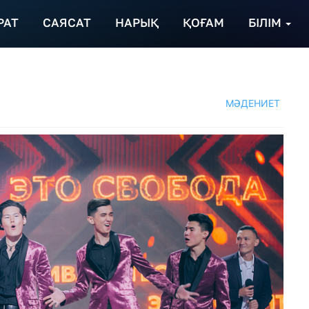
РАТ
САЯСАТ
НАРЫҚ
ҚОҒАМ
БІЛІМ
МӘДЕНИЕТ