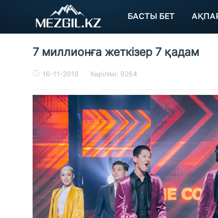
БАСТЫ БЕТ
АҚПА
7 миллионға жеткізер 7 қадам
16-11-2018
Көрілімі: 9264