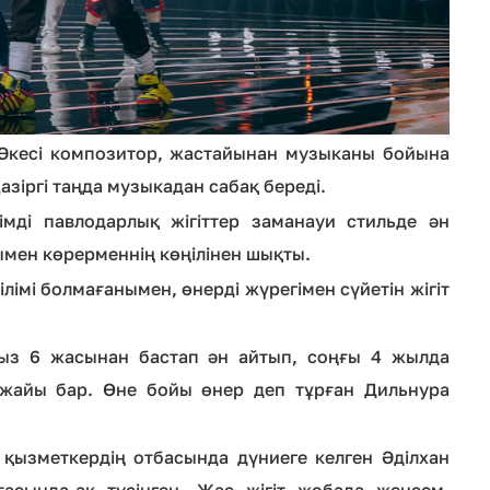
 Әкесі композитор, жастайынан музыканы бойына
 Қазіргі таңда музыкадан сабақ береді.
мді павлодарлық жігіттер заманауи стильде ән
ымен көрерменнің көңілінен шықты.
лімі болмағанымен, өнерді жүрегімен сүйетін жігіт
қыз 6 жасынан бастап ән айтып, соңғы 4 жылда
 жайы бар. Өне бойы өнер деп тұрған Дильнура
 қызметкердің отбасында дүниеге келген Әділхан
ғасында-ақ түсінген. Жас жігіт жобада жеңсем,