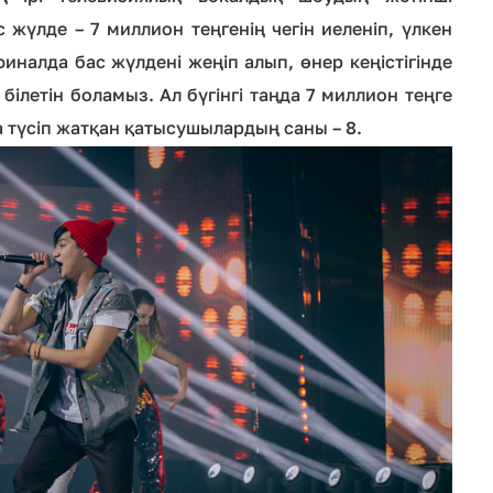
жүлде – 7 миллион теңгенің чегін иеленіп, үлкен
иналда бас жүлдені жеңіп алып, өнер кеңістігінде
ілетін боламыз. Ал бүгінгі таңда 7 миллион теңге
 түсіп жатқан қатысушылардың саны – 8.