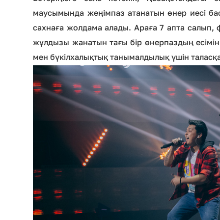
маусымында жеңімпаз атанатын өнер иесі бас 
сахнаға жолдама алады. Араға 7 апта салып, ф
жұлдызы жанатын тағы бір өнерпаздың есімін б
мен бүкілхалықтық танымалдылық үшін таласқа