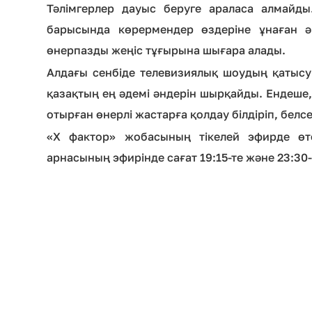
Тәлімгерлер дауыс беруге араласа алмайды
барысында көрермендер өздеріне ұнаған ә
өнерпазды жеңіс тұғырына шығара алады.
Алдағы сенбіде телевизиялық шоудың қатыс
қазақтың ең әдемі әндерін шырқайды. Ендеше,
отырған өнерлі жастарға қолдау білдіріп, белсе
«Х фактор» жобасының тікелей эфирде өте
арнасының эфирінде сағат 19:15-те және 23:30