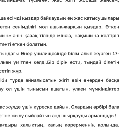
таша есімді қыздар байқаудың ең жас қатысушылары
деген сенімділігі мол ашық-жарқын қыздар. Өткен
н» әнін қазақ тілінде мінсіз, нақышына келтіріп
тәнті еткен болатын.
тындағы Өнер училищесінде білім алып жүрген 17-
кен үмітпен келді.Бір бірін ести, тыңдай білетін
сетіп жүр.
іби түрде айналысатын жігіт өзін өнерден басқа
ау ол үшін тынысын ашатын, үлкен мүмкіндіктер
с жүлде үшін күреске дайын. Олардың әрбірі бала
регіне жылу сыйлайтын әнді шырқауды армандады!
ағдыры халықтың, қалың көрерменнің қолында.