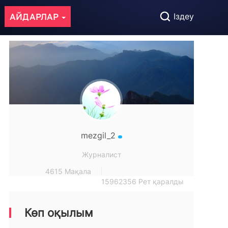
АЙДАРЛАР
Іздеу
mezgil_2
Журналист
4615 Мақала
15962356 Рет қаралды
Көп оқылым