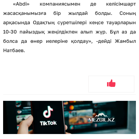
«Abdi» компаниясымен де келісімшарт
жасасқанымызға бір жылдай болды. Соның
арқасында Одақтың суретшілері кеңсе тауарларын
10-30 пайыздық жеңілдікпен алып жүр. Бұл аз да
болса да өнер иелеріне қолдау», -дейді Жамбыл
Натбаев.