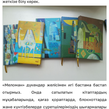
жеткізе білу керек.
«Меломан» дүкендер желісімен игі бастама бастап
отырмыз. Онда сатылатын кітаптардың
мұқабаларында, қағаз қораптарда, блокноттарда
және күнтізбелерде суретшілеріміздің шығармалары