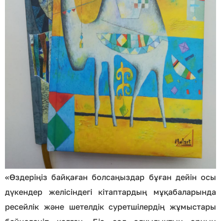
«Өздеріңіз байқаған болсаңыздар бұған дейін осы
дүкендер желісіндегі кітаптардың мұқабаларында
ресейлік және шетелдік суретшілердің жұмыстары