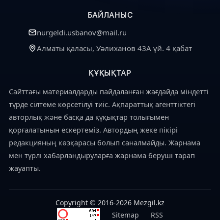
БАЙЛАНЫС
nurgeldi.usbanov@mail.ru
Алматы қаласы, Уәлиханов 43А үй. 4 қабат
ҚҰҚЫҚТАР
Сайттағы материалдарды пайдаланған жағдайда міндетті
түрде сілтеме көрсетілуі тиіс. Ақпараттық агенттіктегі
авторлық және басқа да құқықтар толығымен
қорғалатынын ескертеміз. Автордың жеке пікірі
редакцияның көзқарасы болып саналмайды. Жарнама
мен түрлі хабарландыруларға жарнама беруші тарап
жауапты.
Copyright © 2016-2026 Mezgil.kz
Sitemap
RSS