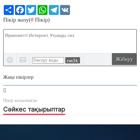
Share
Facebook
Twitter
WhatsApp
Telegram
VK
0
Пікір жазу(
Пікір)
Жіберу
Жаңа пікірлер
Пікір жазылмаған
Сәйкес тақырыптар