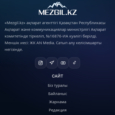
«Mezgil.kz» ақпарат агенттігі Қазақстан Республикасы
Ақпарат және коммуникациялар министрлігі Ақпарат
комитетінде тіркеліп, №16876-ИА куәлігі берілді.
Меншік иесі: ЖК AN Media. Сатып алу келісімшарты
негізінде.
САЙТ
Біз туралы
Байланыс
Жарнама
Редакция