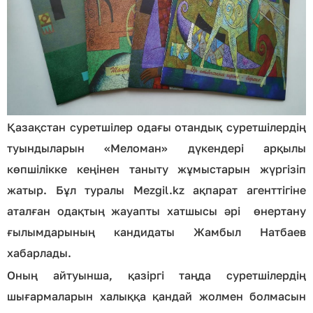
Қазақстан суретшілер одағы отандық суретшілердің
туындыларын «Меломан» дүкендері арқылы
көпшілікке кеңінен таныту жұмыстарын жүргізіп
жатыр. Бұл туралы Mezgil.kz ақпарат агенттігіне
аталған одақтың жауапты хатшысы әрі өнертану
ғылымдарының кандидаты Жамбыл Натбаев
хабарлады.
Оның айтуынша, қазіргі таңда суретшілердің
шығармаларын халыққа қандай жолмен болмасын