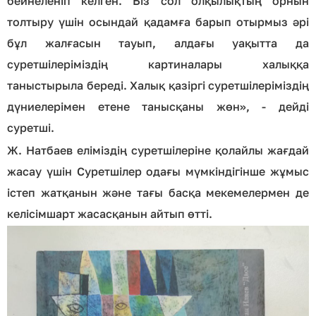
бейнеленіп келген. Біз сол олқылықтың орнын
толтыру үшін осындай қадамға барып отырмыз әрі
бұл жалғасын тауып, алдағы уақытта да
суретшілеріміздің картиналары халыққа
таныстырыла береді. Халық қазіргі суретшілеріміздің
дүниелерімен етене танысқаны жөн», - дейді
суретші.
Ж. Натбаев еліміздің суретшілеріне қолайлы жағдай
жасау үшін Суретшілер одағы мүмкіндігінше жұмыс
істеп жатқанын және тағы басқа мекемелермен де
келісімшарт жасасқанын айтып өтті.