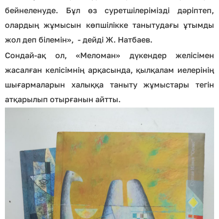
бейнеленуде. Бұл өз суретшілерімізді дәріптеп,
олардың жұмысын көпшілікке танытудағы ұтымды
жол деп білемін», - дейді Ж. Натбаев.
Сондай-ақ ол, «Меломан» дүкендер желісімен
жасалған келісімнің арқасында, қылқалам иелерінің
шығармаларын халыққа таныту жұмыстары тегін
атқарылып отырғанын айтты.