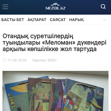
БАСТЫ БЕТ
АҚПАРАТ
САЯСАТ
НАРЫҚ
ҚОҒАМ
БІЛІМ
АЙДАРЛАР
Отандық суретшілердің
туындылары «Меломан» дүкендері
арқылы көпшілікке жол тартуда
11-06-2018
Көрілімі: 8680