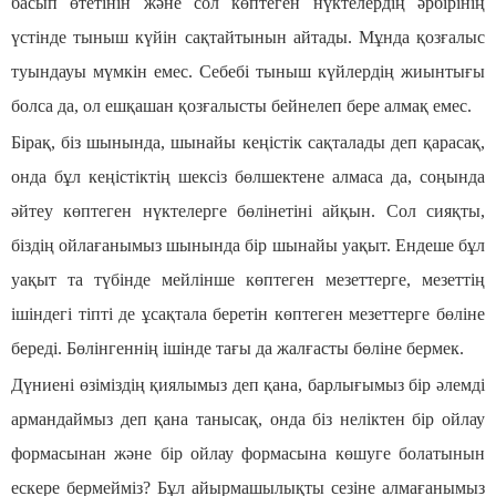
басып өтетінін және сол көптеген нүктелердің әрбірінің
үстінде тыныш күйін сақтайтынын айтады. Мұнда қозғалыс
туындауы мүмкін емес. Себебі тыныш күйлердің жиынтығы
болса да, ол ешқашан қозғалысты бейнелеп бере алмақ емес.
Бірақ, біз шынында, шынайы кеңістік сақталады деп қарасақ,
онда бұл кеңістіктің шексіз бөлшектене алмаса да, соңында
әйтеу көптеген нүктелерге бөлінетіні айқын. Сол сияқты,
біздің ойлағанымыз шынында бір шынайы уақыт. Ендеше бұл
уақыт та түбінде мейлінше көптеген мезеттерге, мезеттің
ішіндегі тіпті де ұсақтала беретін көптеген мезеттерге бөліне
береді. Бөлінгеннің ішінде тағы да жалғасты бөліне бермек.
Дүниені өзіміздің қиялымыз деп қана, барлығымыз бір әлемді
армандаймыз деп қана танысақ, онда біз неліктен бір ойлау
формасынан және бір ойлау формасына көшуге болатынын
ескере бермейміз? Бұл айырмашылықты сезіне алмағанымыз