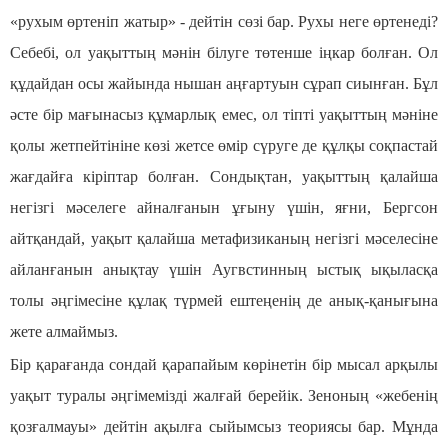
«рухым өртеніп жатыр» - дейтін сөзі бар. Рухы неге өртенеді?
Себебі, ол уақыттың мәнін білуге төтенше іңкар болған. Ол
құдайдан осы жайында нышан аңғартуын сұрап сиынған. Бұл
әсте бір мағынасыз құмарлық емес, ол тіпті уақыттың мәніне
қолы жетпейтініне көзі жетсе өмір сүруге де құлқы соқпастай
жағдайға кіріптар болған. Сондықтан, уақыттың қалайша
негізгі мәселеге айналғанын ұғыну үшін, яғни, Бергсон
айтқандай, уақыт қалайша метафизиканың негізгі мәселесіне
айланғанын анықтау үшін Аугвстинның ыстық ықыласқа
толы әңгімесіне құлақ түрмей ештеңенің де анық-қанығына
жете алмаймыз.
Бір қарағанда сондай қарапайым көрінетін бір мысал арқылы
уақыт туралы әңгімемізді жалғай берейік. Зеноның «жебенің
қозғалмауы» дейтін ақылға сыйымсыз теориясы бар. Мұнда