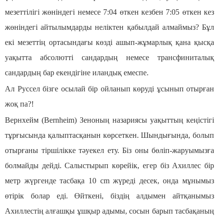
мезеттілігі жөніндегі немесе 7:04 өткен кезбен 7:05 өткен кез
жөніндегі айтылымдарды неліктен қабылдай алмаймыз? Бұл
екі мезеттің ортасындағы көзді ашып-жұмарлық қана қысқа
уақытта абсолютті сандардың немесе трансфиниталық
сандардың бар екендігіне иландық емеспе.
Ал Руссел бізге осылай бір ойланып көруді ұсынып отырған
жоқ па?!
Вернхейм (Вernheim) Зеноның назариясы уақыттың кеңістігі
тұрғысында қалыптасқанын көрсеткен. Шындығында, болып
отырғаны тіршілікке тәуекел ету. Біз оны бөліп-жаруымызға
болмайды дейді. Салыстырып көрейік, егер біз Ахиллес бір
метр жүргенде тасбақа 10 cm жүреді десек, онда мұнымыз
өтірік болар еді. Өйткені, біздің алдымен айтқанымыз
Ахиллестің алғашқы ұшқыр адымы, сосын барып тасбақаның