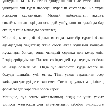
үшбұрыш та емес. Ретсіз үшбұрыш тіпті де емес, ондай
үшбұрыш үш түрлі нәрседен құралып сақталады. Бір түрлі
нәрседен құралмайды. Мұндай үшбұрыштың ақылға
симайтынынан гөрі дәл осындай үшбұрыштың қалай да бар
екендігі ғана маңызды есептеледі.
Және бір мысал, біз барлығымыз да және бір түрдегі басқа
адамдардың уақыттық және сөзсіз ажал құшатын көшірме
нұсқалары болсақ, онда мынадай сұраққа дөп келер едік.
Біздің әрбіреуімізде Платон сөзіндегідей түп нұсқамыз бола
ма, әлде болмай ма? Онда бұл абсолютті түрде әсерге ие
болуды шынайы үміт етпек. Тіпті уақыт тарапынан әсер
қабылдап үлгеруі де ғажап емес. Сосын да уақыт мәңгіліктің
формасы деп қаралған болса керек.
Меніңше, бұл соңғы айтылымның біздің не үшін уақыт
үзіліссіз жалғасады деп айтуымыздың себебін түсіндіруге