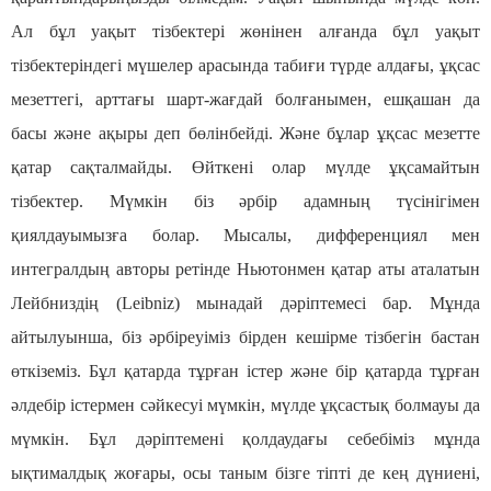
Ал бұл уақыт тізбектері жөнінен алғанда бұл уақыт
тізбектеріндегі мүшелер арасында табиғи түрде алдағы, ұқсас
мезеттегі, арттағы шарт-жағдай болғанымен, ешқашан да
басы және ақыры деп бөлінбейді. Және бұлар ұқсас мезетте
қатар сақталмайды. Өйткені олар мүлде ұқсамайтын
тізбектер. Мүмкін біз әрбір адамның түсінігімен
қиялдауымызға болар. Мысалы, дифференциял мен
интегралдың авторы ретінде Ньютонмен қатар аты аталатын
Лейбниздің (Leibniz) мынадай дәріптемесі бар. Мұнда
айтылуынша, біз әрбіреуіміз бірден кешірме тізбегін бастан
өткіземіз. Бұл қатарда тұрған істер және бір қатарда тұрған
әлдебір істермен сәйкесуі мүмкін, мүлде ұқсастық болмауы да
мүмкін. Бұл дәріптемені қолдаудағы себебіміз мұнда
ықтималдық жоғары, осы таным бізге тіпті де кең дүниені,