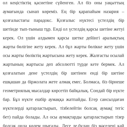
ол кеңістіктің қасиетіне сүйенген. Ал біз оны уақыттың
аумағында сынап көреміз. Ең бір қарапайым назария –
қозғалыстағы парадокс. Қозғалыс нүктесі үстелдің бір
шетінде тып-тыныш тұр. Енді ол үстелдің қарсы шетіне жетуі
керек. Ол үшін алдымен қарсы шетке дейінгі аралықтың
жарты бөлігіне жету керек. Ал бұл жарты бөлікке жету үшін
осы жарты бөліктің жартысына жету керек. Жалғасты осылай
жартының жартысы деп абсолютті түрде кете бермек. Ал
қозғалатын дене үстелдің бір шетінен енді бір шетіне
ешқашан да біржолата жете алмақ емес. Болмаса, біз бірнеше
геометриялық мысалдар көрсетіп байқалық. Сондай бір нүкте
бар. Бұл нүкте ешбір аумаққа жатпайды. Егер сансыздаған
нүктелерді қатарластырып, тізбелейтін болсақ аумақ( тегіс
бет) пайда болады. Ал осы аумақтарды қатарластырып тізер
болсақ онда көлем шығады. Десе де,бұдан біз мәселені қай