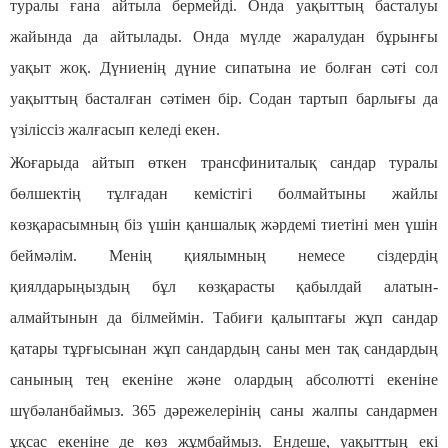
туралы ғана айтыла бермейді. Онда уақыттың басталуы
жайында да айтылады. Онда мүлде жаралудан бұрынғы
уақыт жоқ. Дүниенің дүние сипатына ие болған сәті сол
уақыттың басталған сәтімен бір. Содан тартып барлығы да
үзіліссіз жалғасып келеді екен.
Жоғарыда айтып өткен трансфиниталық сандар туралы
бөлшектің тұлғадан кемістігі болмайтыны жайлы
көзқарасымның біз үшін қаншалық жәрдемі тиетіні мен үшін
беймәлім. Менің қиялымның немесе сіздердің
қиялдарыңыздың бұл көзқарасты қабылдай алатын-
алмайтынын да білмеймін. Табиғи қалыптағы жұп сандар
қатары тұрғысынан жұп сандардың саны мен тақ сандардың
санының тең екеніне және олардың абсолютті екеніне
шүбәланбаймыз. 365 дәрежелерінің саны жалпы сандармен
ұқсас екеніне де көз жұмбаймыз. Ендеше, уақыттың екі