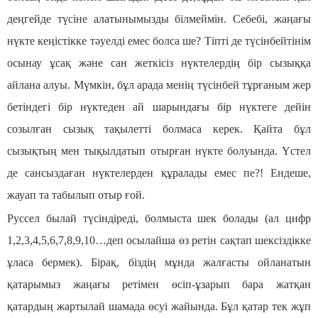
деңгейде түсіне алатынымызды білмеймін. Себебі, жаңағы
нүкте кеңістікке тәуелді емес болса ше? Тіпті де түсінбейтінім
осынау ұсақ және сан жеткісіз нүктелердің бір сызыққа
айлана алуы. Мүмкін, бұл арада менің түсінбей тұрғаным жер
бетіндегі бір нүктеден ай шарындағы бір нүктеге дейін
созылған сызық тақылетті болмаса керек. Қайта бұл
сызықтың мен тықылдатып отырған нүкте болуында. Үстел
де сансыздаған нүктелерден құралады емес пе?! Ендеше,
жауап та табылып отыр ғой.
Руссел былай түсіндіреді, болмыста шек болады (ал цифр
1,2,3,4,5,6,7,8,9,10…деп осылайша өз ретін сақтап шексіздікке
ұласа бермек). Бірақ, біздің мұнда жалғасты ойланатын
қатарымыз жаңағы ретімен өсіп-ұзарып бара жатқан
қатардың жартылай шамада өсуі жайында. Бұл қатар тек жұп