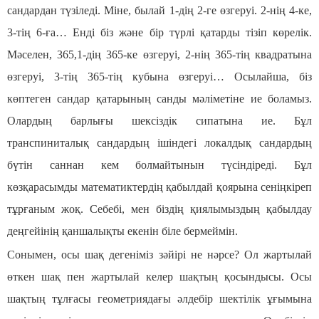
сандардан түзіледі. Міне, былай 1-дің 2-ге өзгеруі. 2-нің 4-ке,
3-тің 6-ға… Енді біз және бір түрлі қатарды тізіп көрелік.
Мәселен, 365,1-дің 365-ке өзгеруі, 2-нің 365-тің квадратына
өзгеруі, 3-тің 365-тің кубына өзгеруі… Осылайша, біз
көптеген сандар қатарының санды мәліметіне ие боламыз.
Олардың барлығы шексіздік сипатына ие. Бұл
транспиниталық сандардың ішіндегі локалдық сандардың
бүтін саннан кем болмайтынын түсіндіреді. Бұл
көзқарасымды математиктердің қабылдай қоярына сеніңкіреп
тұрғаным жоқ. Себебі, мен біздің қиялымыздың қабылдау
деңгейінің қаншалықты екенін біле бермеймін.
Сонымен, осы шақ дегеніміз зәйірі не нәрсе? Ол жартылай
өткен шақ пен жартылай келер шақтың қосындысы. Осы
шақтың тұлғасы геометриядағы әлдебір шектілік ұғымына