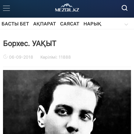
БАСТЫ БЕТ
АҚПАРАТ
САЯСАТ
НАРЫҚ
ҚОҒАМ
БІЛІМ
АЙДАРЛАР
Борхес. УАҚЫТ
06-09-2018
Көрілімі: 11888