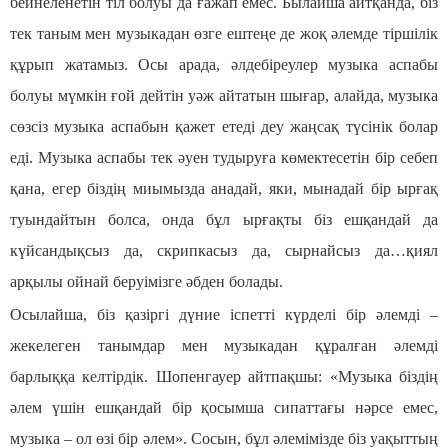
бейнеленетін тіл болуы да ғажап емес. Былайша айтқанда, біз
тек таным мен музыкадан өзге ештеңе де жоқ әлемде тіршілік
құрып жатамыз. Осы арада, әлдебіреулер музыка аспабы
болуы мүмкін ғой дейтін уәж айтатын шығар, алайда, музыка
сөзсіз музыка аспабын қажет етеді деу жаңсақ түсінік болар
еді. Музыка аспабы тек әуен тудыруға көмектесетін бір себеп
қана, егер біздің миымызда анадай, яки, мынадай бір ырғақ
туындайтын болса, онда бұл ырғақты біз ешқандай да
күйсандықсыз да, скрипкасыз да, сырнайсыз да…қиял
арқылы ойнай беруімізге әбден болады.
Осылайша, біз қазіргі дүние іспетті күрделі бір әлемді –
жекелеген танымдар мен музыкадан құралған әлемді
барлыққа келтірдік. Шопенгауер айтпақшы: «Музыка біздің
әлем үшін ешқандай бір қосымша сипаттағы нәрсе емес,
музыка – ол өзі бір әлем». Сосын, бұл әлемімізде біз уақыттың