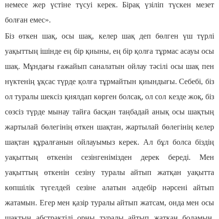
немесе жер үстіне түсуі керек. Бірақ үзіліп түскен мезет
болған емес».
Біз өткен шақ, осы шақ, келер шақ деп бөлген үш түрлі
уақыттың ішінде ең бір қиыны, ең бір қолға тұрмас асауы осы
шақ. Мұндағы ғажайып саналатын ойлау тәсілі осы шақ пен
нүктенің ұқсас түрде қолға тұрмайтын қиындығы. Себебі, біз
ол туралы шексіз қиялдап көрген болсақ, ол сол кезде жоқ, біз
сөзсіз түрде мынау тайға басқан таңбадай анық осы шақтың
жартылай бөлегінің өткен шақтан, жартылай бөлегінің келер
шақтан құралғанын ойлауымыз керек. Ал бұл болса біздің
уақыттың өткенін сезінгенімізден дерек береді. Мен
уақыттың өткенін сезіну туралы айтып жатқан уақытта
көпшілік түгелдей сезіне алатын әлдебір нәрсені айтып
жатамын. Егер мен қазір туралы айтып жатсам, онда мен осы
шақтың абстрактілі орны туралы айтып жатқан боламын.