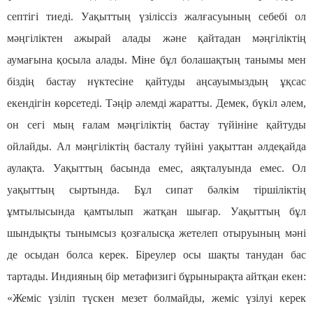
септігі тиеді. Уақыттың үзіліссіз жалғасуының себебі ол
мәңгіліктен ажырай алады және қайтадан мәңгіліктің
аумағына қосыла алады. Міне бұл болашақтың танымы мен
біздің бастау нүктесіне қайтуды аңсауымыздың ұқсас
екендігін көрсетеді. Тәңір әлемді жаратты. Демек, бүкіл әлем,
он сегі мың ғалам мәңгіліктің бастау түйініне қайтуды
ойлайды. Ал мәңгіліктің басталу түйіні уақыттан әлдеқайда
аулақта. Уақыттың басында емес, аяқталуында емес. Ол
уақыттың сыртында. Бұл сипат бәлкім тіршіліктің
ұмтылысында қамтылып жатқан шығар. Уақыттың бұл
шындықты тынымсыз қозғалысқа жетелеп отыруының мәні
де осыдан болса керек. Біреулер осы шақты танудан бас
тартады. Индияның бір метафизигі бұрынырақта айтқан екен:
«Жеміс үзіліп түскен мезет болмайды, жеміс үзілуі керек