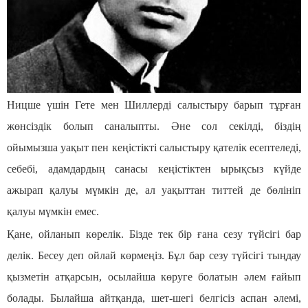
Ницше үшін Гете мен Шиллерді салыстыру барып тұрған
жөнсіздік болып саналыпты. Əне сол секілді, біздің
ойымызша уақыт пен кеңістікті салыстыру қателік есептеледі,
себебі, адамдардың санасы кеңістіктен ырықсыз күйде
ажырап қалуы мүмкін де, ал уақыттан титтей де бөлініп
қалуы мүмкін емес.
Қане, ойланып көрелік. Бізде тек бір ғана сезу түйсігі бар
делік. Бесеу деп ойлай көрмеңіз. Бұл бар сезу түйсігі тыңдау
қызметін атқарсын, осылайша көруге болатын әлем ғайып
болады. Былайша айтқанда, шет-шегі белгісіз аспан әлемі,