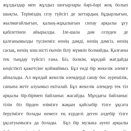
жұлдыздар мен жұлдыз шоғырлары бәрі-бәрі жоқ болып
шықты. Теріміздің сезу түйсігі де заттардың бұдырлығын,
жылмағайлығын, қалың-жұқалығын сипау арқылы ұғу
қабілетінен айырылды. Іле-шала дәм сезуден де
қалғанымызды түсінеміз: ненің дәмді, ненің дәмсіз, ненің
сасық, ненің хош иісті екенін білу мүмкін болмайды. Қалғаны
тек тыңдау түйсігі ғана. Біз, бәлкім, мұндай жағдайда
кеңістікті қажетсіне қоймаймыз. Бұл енді бір жекелік әлемге
айналады. Ал мұндай жекелік әлемдерді санау бос әурешілік,
санына жете алуымыз екіталай. Бұл жекелік әлемдер тек тіл
арқылы бір-бірімен байланыс жасайды. Мұндағы байланыс
тілін біз бірден өзімізге жақын қайсыбір тілге ұқсата
беруімізге болады немесе ең күрделі деген әлдебір тілге
ұқсатуымызға да болады. Бұл бір музыка әуені арқылы