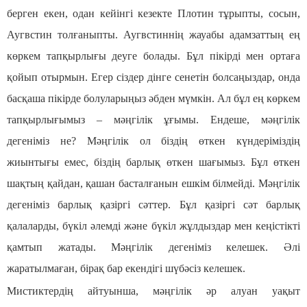
берген екен, одан кейінгі кезекте Плотин тұрыпты, сосын,
Аугвстин толғаныпты. Аугвстиннің жауабы адамзаттың ең
көркем тапқырлығы деуге болады. Бұл пікірді мен ортаға
қойып отырмын. Егер сіздер дінге сенетін болсаңыздар, онда
басқаша пікірде болуларыңыз әбден мүмкін. Ал бұл ең көркем
тапқырлығымыз – мәңгілік ұғымы. Ендеше, мәңгілік
дегеніміз не? Мәңгілік ол біздің өткен күндеріміздің
жиынтығы емес, біздің барлық өткен шағымыз. Бұл өткен
шақтың қайдан, қашан басталғанын ешкім білмейді. Мәңгілік
дегеніміз барлық қазіргі сәттер. Бұл қазіргі сәт барлық
қалаларды, бүкіл әлемді және бүкіл жұлдыздар мен кеңістікті
қамтып жатады. Мәңгілік дегеніміз келешек. Әлі
жаратылмаған, бірақ бар екендігі шүбәсіз келешек.
Мистиктердің айтуынша, мәңгілік әр алуан уақыт