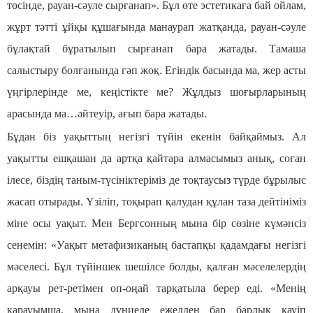
төсінде, рауан-сәуле сырғанап». Бұл өте эстетикаға бай ойлам,
жұрт тәтті ұйқы құшағында манаурап жатқанда, рауан-сәуле
бұлақтай бұратылып сырғанап бара жатады. Тамаша
салыстыру болғанында гәп жоқ. Егіндік басында ма, жер асты
үңгірлерінде ме, кеңістікте ме? Жұлдыз шоғырларының
арасында ма…әйтеуір, ағып бара жатады.
Бұдан біз уақыттың негізгі түйін екенін байқаймыз. Ал
уақытты ешқашан да артқа қайтара алмасымыз анық, соған
ілесе, біздің таным-түсініктеріміз де тоқтаусыз түрде бұрылыс
жасап отырады. Үзіліп, тоқырап қалудан құлан таза дейтініміз
міне осы уақыт. Мен Бергсонның мына бір сөзіне күмәнсіз
сенемін: «Уақыт метафизиканың бастапқы қадамдағы негізгі
мәселесі. Бұл түйіншек шешілсе болды, қалған мәселелердің
арқауы рет-ретімен оп-оңай тарқатыла берер еді. «Менің
қарауымша, мына дүниеде ежелден бар барлық қауіп