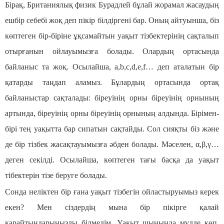
Бірақ, Британиялық физик Бурадлей бұлай жорамал жасаудың
ешбір себебі жоқ деп пікір білдіргені бар. Оның айтуынша, біз
көптеген бір-біріне ұқсамайтын уақыт тізбектерінің сақталып
отырғанын ойлауымызға болады. Олардың ортасында
байланыс та жоқ. Осылайша, a,b,c,d,e,f… деп аталатын бір
қатарды таңдап аламыз. Бұлардың ортасында ортақ
байланыстар сақталады: біреуінің орны біреуінің орнының
артында, біреуінің орны біреуінің орнының алдында. Бірімен-
бірі тең уақытта бар сипатын сақтайды. Сол сияқты біз және
де бір тізбек жасақтауымызға әбден болады. Мәселен, α,β,γ…
деген секілді. Осылайша, көптеген тағы басқа да уақыт
тібектерін тізе беруге болады.
Сонда неліктен бір ғана уақыт тізбегін ойластыруымыз керек
екен? Мен сіздердің мына бір пікірге қалай
қарайтындарыңызды білмедім. Уақыт шынында мүлде көп.