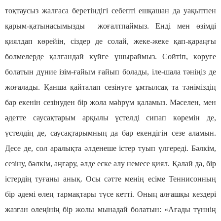
тоқтаусыз жалғаса беретіндігі себепті ешқашан да уақытпен
қарым-қатынасымызды жоғалтпаймыз. Енді мен өзімді
қиялдап көрейін, сіздер де солай, жеке-жеке қап-қараңғы
бөлмелерде қалғандай күйге ұшыраймыз. Сөйтіп, көруге
болатын дүние ізім-ғайым ғайып болады, іле-шала тәніңіз де
жоғалады. Қанша қайталап сезінуге ұмтылсақ та тәніміздің
бар екенін сезінуден бір жола мәһрүм қаламыз. Мәселен, мен
әдетте саусақтарым арқылы үстелді сипап көремін де,
үстелдің де, саусақтарымның да бар екендігін сезе аламын.
Десе де, сол аралықта әлденеше істер туып үлгереді. Бәлкім,
сезіну, бәлкім, аңғару, әлде еске алу немесе қиял. Қалай да, бір
істердің туғаны анық. Осы сәтте менің есіме Теннисонның
бір әдемі өлең тармақтары түсе кетті. Оның алғашқы кездері
жазған өлеңінің бір жолы мынадай болатын: «Ағады түннің