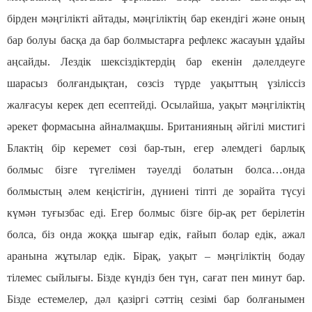
бірден мәңгілікті айтады, мәңгіліктің бар екендігі және оның
бар болуы басқа да бар болмыстарға рефлекс жасауын ұдайы
аңсайды. Лездік шексіздіктердің бар екенін дәлелдеуге
шарасыз болғандықтан, сөзсіз түрде уақыттың үзіліссіз
жалғасуы керек деп есептейді. Осылайша, уақыт мәңгіліктің
әрекет формасына айналмақшы. Британияның әйгілі мистигі
Блактің бір керемет сөзі бар-тын, егер әлемдегі барлық
болмыс бізге түгелімен тәуелді болатын болса…онда
болмыстың әлем кеңістігін, дүниені тіпті де зорайта түсуі
күмән туғызбас еді. Егер болмыс бізге бір-ақ рет берілетін
болса, біз онда жоққа шығар едік, ғайып болар едік, ажал
аранына жұтылар едік. Бірақ, уақыт – мәңгіліктің бодау
тілемес сыйлығы. Бізде күндіз бен түн, сағат пен минут бар.
Бізде естемелер, дәл қазіргі сәттің сезімі бар болғанымен