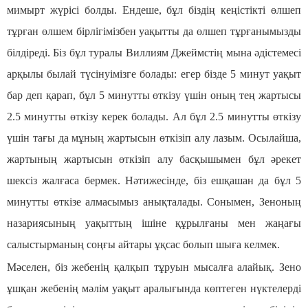
мимырт жүрісі болды. Ендеше, бұл біздің кеңістікті өлшеп
тұрған өлшем бірлігімізбен уақытты да өлшеп тұрғанымызды
білдіреді. Біз бұл туралы Виллиям Джеймстің мына әдістемесі
арқылы былай түсінуімізге болады: егер бізде 5 минут уақыт
бар деп қарап, бұл 5 минутты өткізу үшін оның тең жартысы
2.5 минутты өткізу керек болады. Ал бұл 2.5 минутты өткізу
үшін тағы да мұның жартысын өткізіп алу лазым. Осылайша,
жартының жартысын өткізіп алу басқышымен бұл әрекет
шексіз жалғаса бермек. Нәтижесінде, біз ешқашан да бұл 5
минутты өткізе алмасымыз анықталады. Сонымен, Зеноның
назариясының уақыттың ішіне құрылғаны мен жаңағы
салыстырманың соңғы айтары ұқсас болып шыға келмек.
Мәселен, біз жебенің қалқып тұруын мысалға алайық. Зено
ұшқан жебенің мәлім уақыт аралығында көптеген нүктелерді