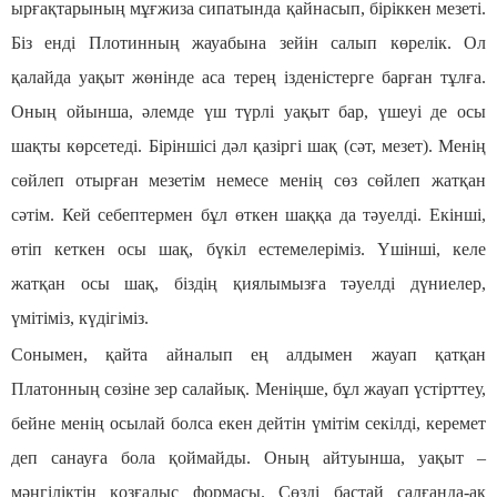
ырғақтарының мұғжиза сипатында қайнасып, біріккен мезеті.
Біз енді Плотинның жауабына зейін салып көрелік. Ол
қалайда уақыт жөнінде аса терең ізденістерге барған тұлға.
Оның ойынша, әлемде үш түрлі уақыт бар, үшеуі де осы
шақты көрсетеді. Біріншісі дәл қазіргі шақ (сәт, мезет). Менің
сөйлеп отырған мезетім немесе менің сөз сөйлеп жатқан
сәтім. Кей себептермен бұл өткен шаққа да тәуелді. Екінші,
өтіп кеткен осы шақ, бүкіл естемелеріміз. Үшінші, келе
жатқан осы шақ, біздің қиялымызға тәуелді дүниелер,
үмітіміз, күдігіміз.
Сонымен, қайта айналып ең алдымен жауап қатқан
Платонның сөзіне зер салайық. Меніңше, бұл жауап үстірттеу,
бейне менің осылай болса екен дейтін үмітім секілді, керемет
деп санауға бола қоймайды. Оның айтуынша, уақыт –
мәңгіліктің қозғалыс формасы. Сөзді бастай салғанда-ақ