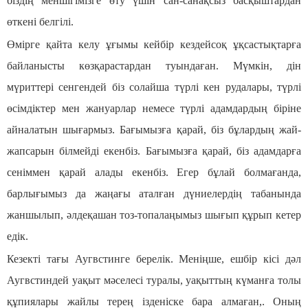
біздің меншігімізге өту үшін сан-санақсыз басқыштардан
өткені белгілі.
Өмірге қайта келу ұғымы кейбір кездейсоқ ұқсастықтарға
байланысты көзқарастардан туындаған. Мүмкін, дін
мүриттері сенгендей біз солайша түрлі кен рудалары, түрлі
өсімдіктер мен жануарлар немесе түрлі адамдардың біріне
айналатын шығармыз. Бағымызға қарай, біз бұлардың жай-
жапсарын білмейді екенбіз. Бағымызға қарай, біз адамдарға
сеніммен қарай алады екенбіз. Егер бұлай болмағанда,
барлығымыз да жаңағы аталған дүниелердің табанында
жаншылып, әлдеқашан тоз-топалаңымыз шығып құрып кетер
едік.
Кезекті тағы Аугвстинге берелік. Меніңше, ешбір кісі дәл
Аугвстиндей уақыт мәселесі туралы, уақыттың күманға толы
құпиялары жайлы терең ізденіске бара алмаған,. Оның