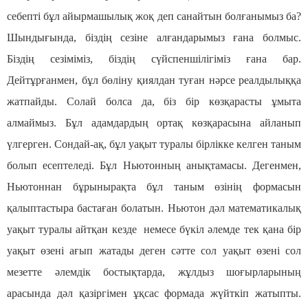
себепті бұл айырмашылық жоқ деп санайтын болғанымыз ба?
Шындығында, біздің сезіне алғандарымыз ғана болмыс.
Біздің сезіміміз, біздің сүйспеншілігіміз ғана бар.
Дейтұрғанмен, бұл бөліну қиялдан туған нәрсе реалдылыққа
жатпайды. Солай болса да, біз бір көзқарасты ұмыта
алмаймыз. Бұл адамдардың ортақ көзқарасына айланып
үлгерген. Сондай-ақ, бұл уақыт туралы бірлікке келген таным
болып есептеледі. Бұл Ньютонның анықтамасы. Дегенмен,
Ньютоннан бұрынырақта бұл таным өзінің формасын
қалыптастыра бастаған болатын. Ньютон дәл математикалық
уақыт туралы айтқан кезде немесе бүкіл әлемде тек қана бір
уақыт өзені ағып жатады деген сәтте сол уақыт өзені сол
мезетте әлемдік бостықтарда, жұлдыз шоғырларының
арасында дәл қазіргімен ұқсас формада жүйткіп жатыпты.