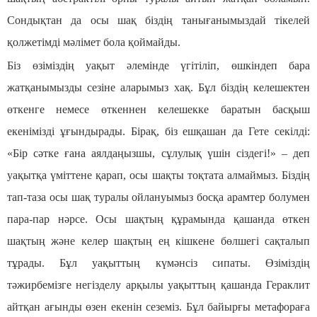
Сондықтан да осы шақ біздің танығанымыздай тікелей
қолжетімді мәлімет бола қоймайды.
Біз өзіміздің уақыт әлемінде үгітіліп, өшкіндеп бара
жатқанымызды сезіне аларымыз хақ. Бұл біздің келешектен
өткенге немесе өткеннен келешекке баратын басқыш
екенімізді ұғындырады. Бірақ, біз ешқашан да Гете секілді:
«Бір сәтке ғана аялдаңызшы, сұлулық үшін сіздегі!» – деп
уақытқа үміттене қарап, осы шақты тоқтата алмаймыз. Біздің
тап-таза осы шақ туралы ойлануымыз босқа арамтер болумен
пара-пар нәрсе. Осы шақтың құрамында қашанда өткен
шақтың және келер шақтың ең кішкене бөлшегі сақталып
тұрады. Бұл уақыттың күмәнсіз сипаты. Өзіміздің
тәжирбемізге негізделу арқылы уақыттың қашанда Гераклит
айтқан ағынды өзен екенін сеземіз. Бұл байырғы метафораға