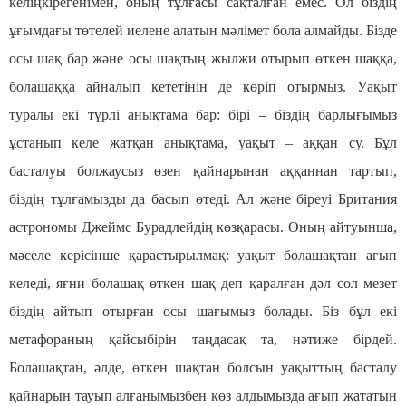
келіңкірегенімен, оның тұлғасы сақталған емес. Ол біздің
ұғымдағы төтелей иелене алатын мәлімет бола алмайды. Бізде
осы шақ бар және осы шақтың жылжи отырып өткен шаққа,
болашаққа айналып кететінін де көріп отырмыз. Уақыт
туралы екі түрлі анықтама бар: бірі – біздің барлығымыз
ұстанып келе жатқан анықтама, уақыт – аққан су. Бұл
басталуы болжаусыз өзен қайнарынан аққаннан тартып,
біздің тұлғамызды да басып өтеді. Ал және біреуі Британия
астрономы Джеймс Бурадлейдің көзқарасы. Оның айтуынша,
мәселе керісінше қарастырылмақ: уақыт болашақтан ағып
келеді, яғни болашақ өткен шақ деп қаралған дәл сол мезет
біздің айтып отырған осы шағымыз болады. Біз бұл екі
метафораның қайсыбірін таңдасақ та, нәтиже бірдей.
Болашақтан, әлде, өткен шақтан болсын уақыттың басталу
қайнарын тауып алғанымызбен көз алдымызда ағып жататын