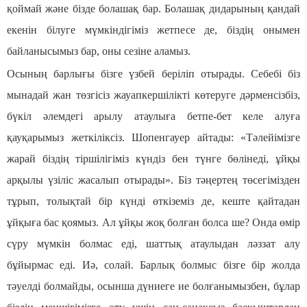
қоймай және бізде болашақ бар. Болашақ дидарының қандай
екенін білуге мүмкіндігіміз жетпесе де, біздің онымен
байланысымыз бар, оны сезіне аламыз.
Осының барлығы бізге үзбей беріліп отырады. Себебі біз
мынадай жан төзгісіз жауапкершілікті көтеруге дәрменсізбіз,
бүкіл әлемдегі арылу атаулыға бетпе-бет келе алуға
қауқарымыз жеткіліксіз. Шопенгауер айтады: «Тәлейімізге
жарай біздің тіршілігіміз күндіз бен түнге бөлінеді, ұйқы
арқылы үзіліс жасалып отырады». Біз тәңертең төсегімізден
тұрып, толықтай бір күнді өткіземіз де, кеште қайтадан
ұйқыға бас қоямыз. Ал ұйқы жоқ болған болса ше? Онда өмір
сүру мүмкін болмас еді, шаттық атаулыдан ләззат алу
бұйырмас еді. Иә, солай. Барлық болмыс бізге бір жолда
тәуелді болмайды, осынша дүниеге ие болғанымызбен, бұлар