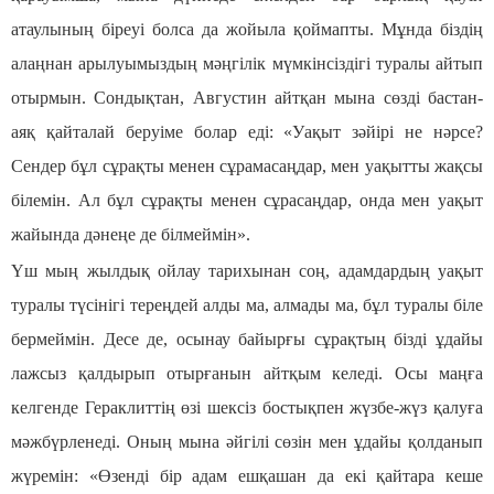
атаулының біреуі болса да жойыла қоймапты. Мұнда біздің
алаңнан арылуымыздың мәңгілік мүмкінсіздігі туралы айтып
отырмын. Сондықтан, Августин айтқан мына сөзді бастан-
аяқ қайталай беруіме болар еді: «Уақыт зәйірі не нәрсе?
Сендер бұл сұрақты менен сұрамасаңдар, мен уақытты жақсы
білемін. Ал бұл сұрақты менен сұрасаңдар, онда мен уақыт
жайында дәнеңе де білмеймін».
Үш мың жылдық ойлау тарихынан соң, адамдардың уақыт
туралы түсінігі тереңдей алды ма, алмады ма, бұл туралы біле
бермеймін. Десе де, осынау байырғы сұрақтың бізді ұдайы
лажсыз қалдырып отырғанын айтқым келеді. Осы маңға
келгенде Гераклиттің өзі шексіз бостықпен жүзбе-жүз қалуға
мәжбүрленеді. Оның мына әйгілі сөзін мен ұдайы қолданып
жүремін: «Өзенді бір адам ешқашан да екі қайтара кеше