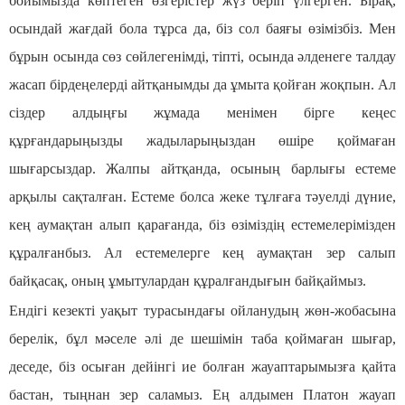
бойымызда көптеген өзгерістер жүз беріп үлгерген. Бірақ,
осындай жағдай бола тұрса да, біз сол баяғы өзімізбіз. Мен
бұрын осында сөз сөйлегенімді, тіпті, осында әлденеге талдау
жасап бірдеңелерді айтқанымды да ұмыта қойған жоқпын. Ал
сіздер алдыңғы жұмада менімен бірге кеңес
құрғандарыңызды жадыларыңыздан өшіре қоймаған
шығарсыздар. Жалпы айтқанда, осының барлығы естеме
арқылы сақталған. Естеме болса жеке тұлғаға тәуелді дүние,
кең аумақтан алып қарағанда, біз өзіміздің естемелерімізден
құралғанбыз. Ал естемелерге кең аумақтан зер салып
байқасақ, оның ұмытулардан құралғандығын байқаймыз.
Ендігі кезекті уақыт турасындағы ойланудың жөн-жобасына
берелік, бұл мәселе әлі де шешімін таба қоймаған шығар,
деседе, біз осыған дейінгі ие болған жауаптарымызға қайта
бастан, тыңнан зер саламыз. Ең алдымен Платон жауап