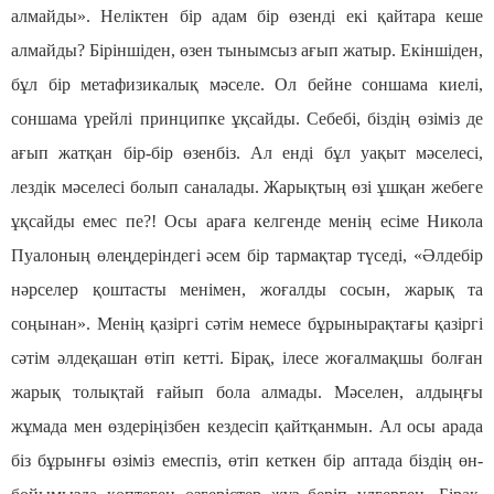
алмайды». Неліктен бір адам бір өзенді екі қайтара кеше
алмайды? Біріншіден, өзен тынымсыз ағып жатыр. Екіншіден,
бұл бір метафизикалық мәселе. Ол бейне соншама киелі,
соншама үрейлі принципке ұқсайды. Себебі, біздің өзіміз де
ағып жатқан бір-бір өзенбіз. Ал енді бұл уақыт мәселесі,
лездік мәселесі болып саналады. Жарықтың өзі ұшқан жебеге
ұқсайды емес пе?! Осы араға келгенде менің есіме Никола
Пуалоның өлеңдеріндегі әсем бір тармақтар түседі, «Әлдебір
нәрселер қоштасты менімен, жоғалды сосын, жарық та
соңынан». Менің қазіргі сәтім немесе бұрынырақтағы қазіргі
сәтім әлдеқашан өтіп кетті. Бірақ, ілесе жоғалмақшы болған
жарық толықтай ғайып бола алмады. Мәселен, алдыңғы
жұмада мен өздеріңізбен кездесіп қайтқанмын. Ал осы арада
біз бұрынғы өзіміз емеспіз, өтіп кеткен бір аптада біздің өн-