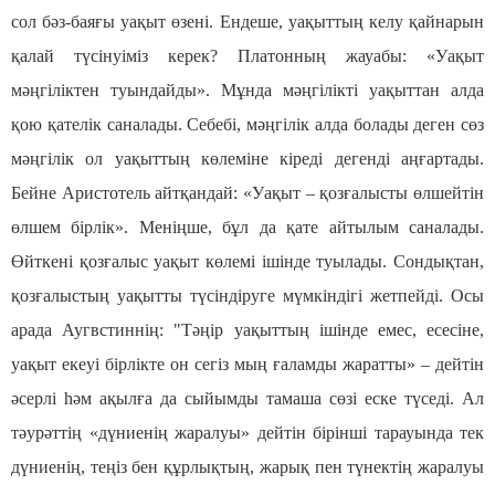
сол бәз-баяғы уақыт өзені. Ендеше, уақыттың келу қайнарын
қалай түсінуіміз керек? Платонның жауабы: «Уақыт
мәңгіліктен туындайды». Мұнда мәңгілікті уақыттан алда
қою қателік саналады. Себебі, мәңгілік алда болады деген сөз
мәңгілік ол уақыттың көлеміне кіреді дегенді аңғартады.
Бейне Аристотель айтқандай: «Уақыт – қозғалысты өлшейтін
өлшем бірлік». Меніңше, бұл да қате айтылым саналады.
Өйткені қозғалыс уақыт көлемі ішінде туылады. Сондықтан,
қозғалыстың уақытты түсіндіруге мүмкіндігі жетпейді. Осы
арада Аугвстиннің: "Тәңір уақыттың ішінде емес, есесіне,
уақыт екеуі бірлікте он сегіз мың ғаламды жаратты» – дейтін
әсерлі һәм ақылға да сыйымды тамаша сөзі еске түседі. Ал
тәурәттің «дүниенің жаралуы» дейтін бірінші тарауында тек
дүниенің, теңіз бен құрлықтың, жарық пен түнектің жаралуы