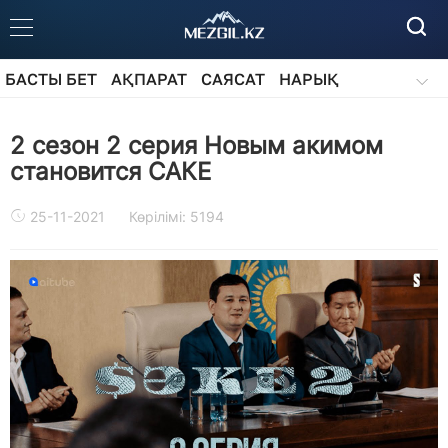
БАСТЫ БЕТ
АҚПАРАТ
САЯСАТ
НАРЫҚ
ҚОҒАМ
БІЛІМ
АЙДАРЛАР
2 сезон 2 серия Новым акимом
становится САКЕ
25-11-2021
Көрілімі: 5194