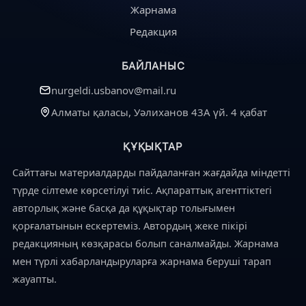
Жарнама
Редакция
БАЙЛАНЫС
nurgeldi.usbanov@mail.ru
Алматы қаласы, Уәлиханов 43А үй. 4 қабат
ҚҰҚЫҚТАР
Сайттағы материалдарды пайдаланған жағдайда міндетті
түрде сілтеме көрсетілуі тиіс. Ақпараттық агенттіктегі
авторлық және басқа да құқықтар толығымен
қорғалатынын ескертеміз. Автордың жеке пікірі
редакцияның көзқарасы болып саналмайды. Жарнама
мен түрлі хабарландыруларға жарнама беруші тарап
жауапты.