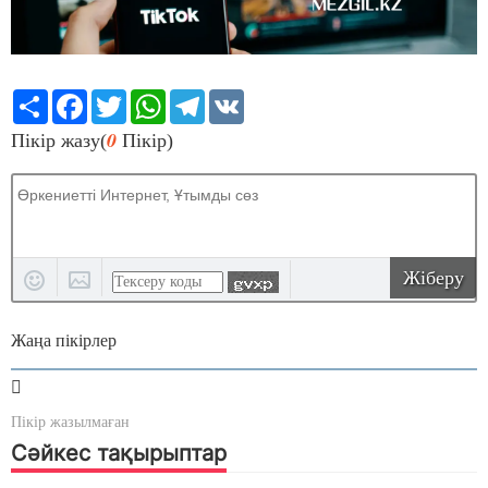
Share
Facebook
Twitter
WhatsApp
Telegram
VK
0
Пікір жазу(
Пікір)
Жіберу
Жаңа пікірлер
Пікір жазылмаған
Сәйкес тақырыптар