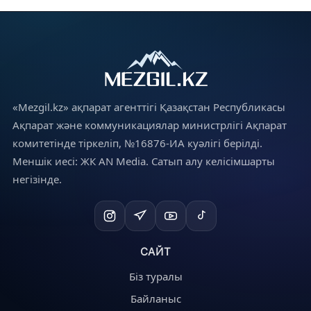
«Mezgil.kz» ақпарат агенттігі Қазақстан Республикасы
Ақпарат және коммуникациялар министрлігі Ақпарат
комитетінде тіркеліп, №16876-ИА куәлігі берілді.
Меншік иесі: ЖК AN Media. Сатып алу келісімшарты
негізінде.
САЙТ
Біз туралы
Байланыс